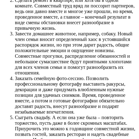
Сделать ремонт в квартире, или хотя бы в одной
комнате. Совместный труд вряд ли поссорит партнеров,
ведь они давно вместе и многое уже прошли, но время,
проведенное вместе, а главное – конечный результат в
виде смены обстановки внесет разнообразие в
привычную жизнь.
Завести домашнее животное, например, собаку. Новый
член семьи вносит определенный хаос в устоявшийся
распорядок жизни, но при этом дарит радость, общие
положительные эмоции и ощущение новизны.
Совместные прогулки, распределение обязанностей и
небольшое сумасшествие будут приятными хлопотами
для всех членов семьи и помогут разнообразить их
отношения.
Заказать семейную фото-сессию. Позволить
профессиональному фотографу выставить ракурсы,
декорации и даже придумать влюбленным нужные
позиции для удачных снимков. Время, проведенное
вместе, а потом и готовые фотографии обязательно
доставят радость, внесут разнообразие и подарят
незабываемые впечатления.
Сыграть свадьбу. А если она уже была – повторить
торжество, пусть даже в более скромных масштабах.
Приурочить это можно к годовщине совместной жизни,
позвать гостей, заказать ресторан и надеть свадебные