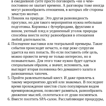
в ежедневной суете просто поговорить «ни о чем»
постоянно не хватает времени. А разговоры тоже иногда
могут разнообразить отношения, в которых обе стороны
зачастую молчат.
Пикник на природе. Это другая разновидность
прогулки, но для такого мероприятия нужна небольшая
подготовка. Корзинка с бутербродами, фруктами и
вином, уютный плед и уединенный уголок природы
способны внести нотку разнообразия в отношения
любой длительности.
Посещение выставки или театральной премьеры. Такие
события происходят нечасто, и еще реже супругам
удается на них попасть. Но если поставить себе цель,
можно провести вечер не только интересно, но и
познавательно. Для этого тоже нужно будет одеться
специальным образом, а значит, вспомнить, как
выглядит вторая половинка без домашнего халата и
разношенных тапочек.
Пройти развлекательный квест. И даже привлечь к
такому мероприятию друзей или знакомых. В последнее
время прохождение квестов стало популярным видом
времяпровождения, позволяет размяться, разнообразить
движение мыслей, сплотиться и от души посмеяться.
Вместе посетить SPA-салон.
Расслабляющие процедуры,