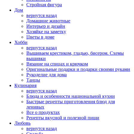
Стройная фигура
Дом
вернутся назад
Домашние животные
Интерьер и дизайн
Хозяйке на заметку
Цветы в доме
Хобби
вернутся назад
Вышиваем крестиком, гладью, бисером. Схемы
вышивки
Вязание на спицах и крючком
Оригинальные подарки и подарки своими руками
Рукоделие для дома
Танцы
Кулинария
вернутся назад
Блюда и особенности национальной кухни
Быстрые рецепты приготовления блюд для
ленивых
Все о продуктах
Рецепты вкусной и полезной пищи
Любовь
вернутся назад
Свадьба