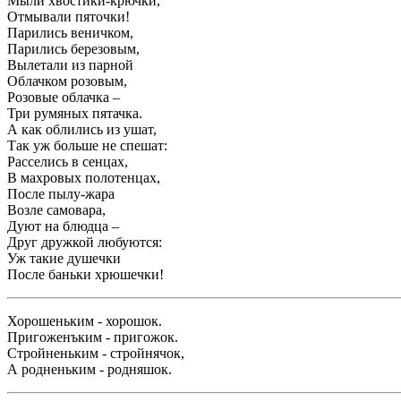
Мыли хвостики-крючки,
Отмывали пяточки!
Парились веничком,
Парились березовым,
Вылетали из парной
Облачком розовым,
Розовые облачка –
Три румяных пятачка.
А как облились из ушат,
Так уж больше не спешат:
Расселись в сенцах,
В махровых полотенцах,
После пылу-жара
Возле самовара,
Дуют на блюдца –
Друг дружкой любуются:
Уж такие душечки
После баньки хрюшечки!
Хорошеньким - хорошок.
Пригоженъким - пригожок.
Стройненьким - стройнячок,
А родненьким - родняшок.