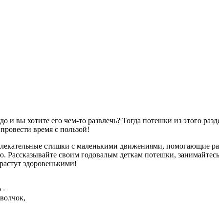
до и вы хотите его чем-то развлечь? Тогда потешки из этого раз
провести время с пользой!
влекательные стишки с маленькими движениями, помогающие раз
ю. Рассказывайте своим годовалым деткам потешки, занимайтес
растут здоровенькими!
 -
волчок,