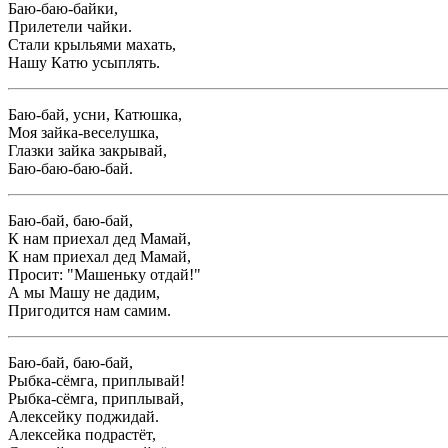
Баю-баю-байки,
Прилетели чайки.
Стали крыльями махать,
Нашу Катю усыплять.
Баю-бай, усни, Катюшка,
Моя зайка-веселушка,
Глазки зайка закрывай,
Баю-баю-баю-бай.
Баю-бай, баю-бай,
К нам приехал дед Мамай,
К нам приехал дед Мамай,
Просит: "Машеньку отдай!"
А мы Машу не дадим,
Пригодится нам самим.
Баю-бай, баю-бай,
Рыбка-сёмга, приплывай!
Рыбка-сёмга, приплывай,
Алексейку поджидай.
Алексейка подрастёт,