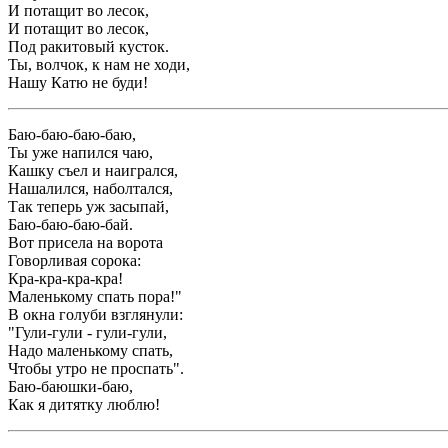
И потащит во лесок,
И потащит во лесок,
Под ракитовый кусток.
Ты, волчок, к нам не ходи,
Нашу Катю не буди!
Баю-баю-баю-баю,
Ты уже напился чаю,
Кашку съел и наигрался,
Нашалился, наболтался,
Так теперь уж засыпай,
Баю-баю-баю-бай.
Вот присела на ворота
Говорливая сорока:
Кра-кра-кра-кра!
Маленькому спать пора!"
В окна голуби взглянули:
"Гули-гули - гули-гули,
Надо маленькому спать,
Чтобы утро не проспать".
Баю-баюшки-баю,
Как я дитятку люблю!