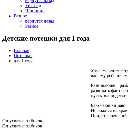
вернутся назад
Уик-енд
Шоппинг
Разное
вернутся назад
Разное
Детские потешки для 1 года
Главная
Потешки
для 1 года
У вас маленькое чу
вашему ребеночку 
Развивающе – раз
развивать фантази
пусть ваши детки 
Баю-баюшки-баю,
Не ложися на краю
Придет серенький 
Он ухватит за бочок,
Он ухватит за бочок,