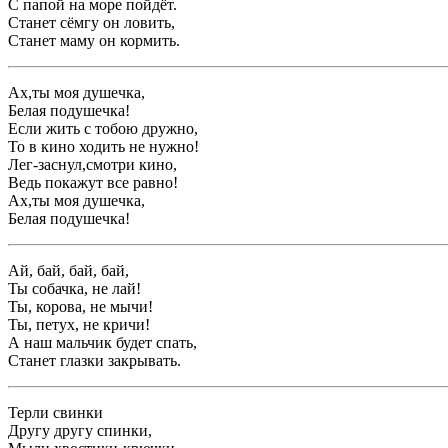
С папой на море пойдёт.
Станет сёмгу он ловить,
Станет маму он кормить.
Ах,ты моя душечка,
Белая подушечка!
Если жить с тобою дружно,
То в кино ходить не нужно!
Лег-заснул,смотри кино,
Ведь покажут все равно!
Ах,ты моя душечка,
Белая подушечка!
Ай, бай, бай, бай,
Ты собачка, не лай!
Ты, корова, не мычи!
Ты, петух, не кричи!
А наш мальчик будет спать,
Станет глазки закрывать.
Терли свинки
Другу другу спинки,