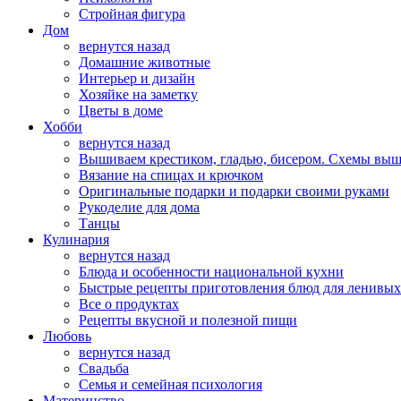
Стройная фигура
Дом
вернутся назад
Домашние животные
Интерьер и дизайн
Хозяйке на заметку
Цветы в доме
Хобби
вернутся назад
Вышиваем крестиком, гладью, бисером. Схемы вы
Вязание на спицах и крючком
Оригинальные подарки и подарки своими руками
Рукоделие для дома
Танцы
Кулинария
вернутся назад
Блюда и особенности национальной кухни
Быстрые рецепты приготовления блюд для ленивых
Все о продуктах
Рецепты вкусной и полезной пищи
Любовь
вернутся назад
Свадьба
Семья и семейная психология
Материнство