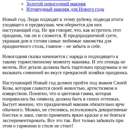
Золотой новогодний макияж
Изумрудный макияж для Нового года
Новый год. Люди подходят к этому рубежу, подводя итоги
уходящего и предвкушая, чем обернется для них
наступающий год. Не зря говорят, что, как встретить этот
праздник, так он и сложится. В предпраздничной суете,
украшая дом и готовя самые любимые лакомства для
праздничного стола, главное – не забыть и себе.
Новогодняя сказка начинается с наряда и подходящего к
такому торжественному моменту макияжа. И это отнюдь не
мелочь. Все детали должны быть тщательно продуманы и не
вызывать сомнений во вкусе прекрасной хозяйки праздника.
Наступающий Новый год должен пройти под знаком Синей
Козы, которая славится своей живостью, артистизмом и
изяществом. Понятно, что и цветовая гамма, которая
понравилась бы символу, должна быть в синих оттенках.
Бытует мнение, что праздничный макияж обязательно ярче
обычного. Можно, не стесняясь, использовать декоративные
блестки и лаки, смело применять яркие краски и не бояться
экспериментировать. Все это так. Вот только забывать при
этом о гармонии и стиле не стоит!