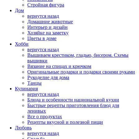
Стройная фигура
Дом
вернутся назад
Домашние животные
Интерьер и дизайн
Хозяйке на заметку
Цветы в доме
Хобби
вернутся назад
Вышиваем крестиком, гладью, бисером. Схемы
вышивки
Вязание на спицах и крючком
Оригинальные подарки и подарки своими руками
Рукоделие для дома
Танцы
Кулинария
вернутся назад
Блюда и особенности национальной кухни
Быстрые рецепты приготовления блюд для
ленивых
Все о продуктах
Рецепты вкусной и полезной пищи
Любовь
вернутся назад
Свадьба