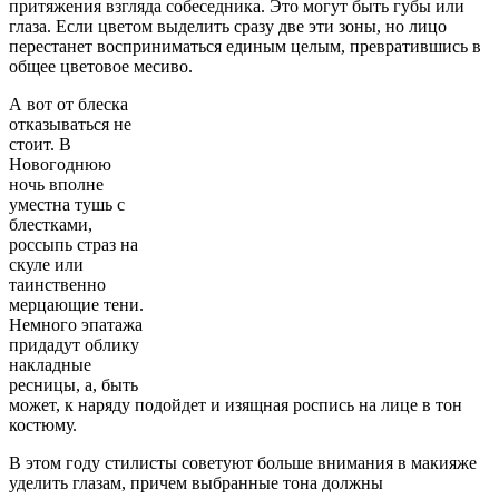
притяжения взгляда собеседника. Это могут быть губы или
глаза. Если цветом выделить сразу две эти зоны, но лицо
перестанет восприниматься единым целым, превратившись в
общее цветовое месиво.
А вот от блеска
отказываться не
стоит. В
Новогоднюю
ночь вполне
уместна тушь с
блестками,
россыпь страз на
скуле или
таинственно
мерцающие тени.
Немного эпатажа
придадут облику
накладные
ресницы, а, быть
может, к наряду подойдет и изящная роспись на лице в тон
костюму.
В этом году стилисты советуют больше внимания в макияже
уделить глазам, причем выбранные тона должны