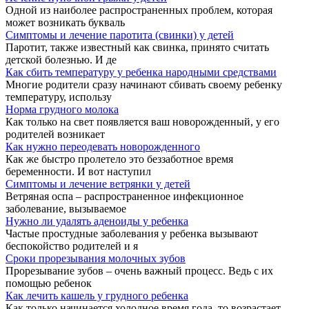
Одной из наиболее распространенных проблем, которая
может возникать букваль
Симптомы и лечение паротита (свинки) у детей
Паротит, также известный как свинка, принято считать
детской болезнью. И де
Как сбить температуру у ребенка народными средствами
Многие родители сразу начинают сбивать своему ребенку
температуру, использу
Норма грудного молока
Как только на свет появляется ваш новорожденный, у его
родителей возникает
Как нужно переодевать новорожденного
Как же быстро пролетело это беззаботное время
беременности. И вот наступил
Симптомы и лечение ветрянки у детей
Ветряная оспа – распространенное инфекционное
заболевание, вызываемое
Нужно ли удалять аденоиды у ребенка
Частые простудные заболевания у ребенка вызывают
беспокойство родителей и я
Сроки прорезывания молочных зубов
Прорезывание зубов – очень важный процесс. Ведь с их
помощью ребенок
Как лечить кашель у грудного ребенка
Как только начинается холодное время года, то возрастает