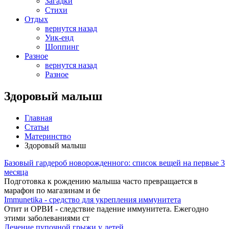
Загадки
Стихи
Отдых
вернутся назад
Уик-енд
Шоппинг
Разное
вернутся назад
Разное
Здоровый малыш
Главная
Статьи
Материнство
Здоровый малыш
Базовый гардероб новорожденного: список вещей на первые 3
месяца
Подготовка к рождению малыша часто превращается в
марафон по магазинам и бе
Immunetika - средство для укрепления иммунитета
Отит и ОРВИ - следствие падение иммунитета. Ежегодно
этими заболеваниями ст
Лечение пупочной грыжи у детей