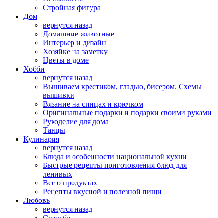
Стройная фигура
Дом
вернутся назад
Домашние животные
Интерьер и дизайн
Хозяйке на заметку
Цветы в доме
Хобби
вернутся назад
Вышиваем крестиком, гладью, бисером. Схемы
вышивки
Вязание на спицах и крючком
Оригинальные подарки и подарки своими руками
Рукоделие для дома
Танцы
Кулинария
вернутся назад
Блюда и особенности национальной кухни
Быстрые рецепты приготовления блюд для
ленивых
Все о продуктах
Рецепты вкусной и полезной пищи
Любовь
вернутся назад
Свадьба