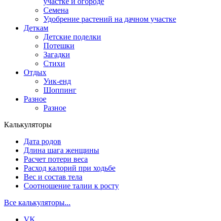
участке и огороде
Семена
Удобрение растений на дачном участке
Деткам
Детские поделки
Потешки
Загадки
Стихи
Отдых
Уик-енд
Шоппинг
Разное
Разное
Калькуляторы
Дата родов
Длина шага женщины
Расчет потери веса
Расход калорий при ходьбе
Вес и состав тела
Соотношение талии к росту
Все калькуляторы...
VK