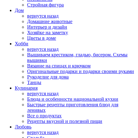
Стройная фигура
Дом
вернутся назад
Домашние животные
Интерьер и дизайн
Хозяйке на заметку
Цветы в доме
Хобби
вернутся назад
Вышиваем крестиком, гладью, бисером. Схемы
вышивки
Вязание на спицах и крючком
Оригинальные подарки и подарки своими руками
Рукоделие для дома
Танцы
Кулинария
вернутся назад
Блюда и особенности национальной кухни
Быстрые рецепты приготовления блюд для
ленивых
Все о продуктах
Рецепты вкусной и полезной пищи
Любовь
вернутся назад
Свадьба