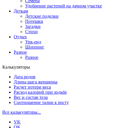
Семена
Удобрение растений на дачном участке
Деткам
Детские поделки
Потешки
Загадки
Стихи
Отдых
Уик-енд
Шоппинг
Разное
Разное
Калькуляторы
Дата родов
Длина шага женщины
Расчет потери веса
Расход калорий при ходьбе
Вес и состав тела
Соотношение талии к росту
Все калькуляторы...
VK
OK