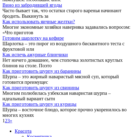
Вино из забродившей ягоды
Часто бывает так, что остатки старого варенья начинают
бродить. Выкинуть за
Как использовать яичные желтки?
Многие экономные хозяйки наверняка задавались вопросом:
«Что приготов
Готовим шарлотку на кефире
Шарлотка – это пирог из воздушного бисквитного теста с
фруктовой или
Как испечь ажурные блинчики
Нет ничего домашнее, чем стопочка золотистых круглых
блинов на столе. Поэто
Как приготовить шурпу из баранины
Шурпа – это жирный наваристый мясной суп, который
готовится преимущес
Как приготовить шурпу из свинины
Многим полюбилась узбекская наваристая шурпа –
идеальный вариант сытн
Как приготовить шурпу из курицы
Шурпа – восточное блюдо, которое прочно укоренилось во
многих кухнях
1
2
3
»
Красота
Косметичка