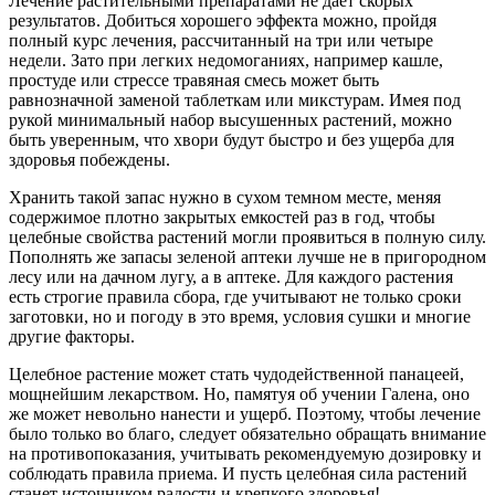
Лечение растительными препаратами не дает скорых
результатов. Добиться хорошего эффекта можно, пройдя
полный курс лечения, рассчитанный на три или четыре
недели. Зато при легких недомоганиях, например кашле,
простуде или стрессе травяная смесь может быть
равнозначной заменой таблеткам или микстурам. Имея под
рукой минимальный набор высушенных растений, можно
быть уверенным, что хвори будут быстро и без ущерба для
здоровья побеждены.
Хранить такой запас нужно в сухом темном месте, меняя
содержимое плотно закрытых емкостей раз в год, чтобы
целебные свойства растений могли проявиться в полную силу.
Пополнять же запасы зеленой аптеки лучше не в пригородном
лесу или на дачном лугу, а в аптеке. Для каждого растения
есть строгие правила сбора, где учитывают не только сроки
заготовки, но и погоду в это время, условия сушки и многие
другие факторы.
Целебное растение может стать чудодейственной панацеей,
мощнейшим лекарством. Но, памятуя об учении Галена, оно
же может невольно нанести и ущерб. Поэтому, чтобы лечение
было только во благо, следует обязательно обращать внимание
на противопоказания, учитывать рекомендуемую дозировку и
соблюдать правила приема. И пусть целебная сила растений
станет источником радости и крепкого здоровья!