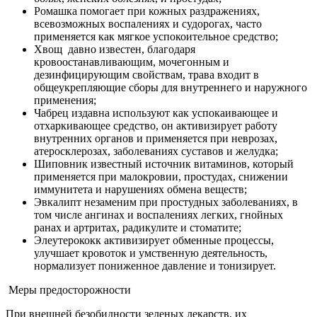
Ромашка
помогает при кожных раздражениях,
всевозможных воспалениях и судорогах, часто
применяется как мягкое успокоительное средство;
Хвощ
давно известен, благодаря
кровоостанавливающим, мочегонным и
дезинфицирующим свойствам, трава входит в
общеукрепляющие сборы для внутреннего и наружного
применения;
Чабрец
издавна используют как успокаивающее и
отхаркивающее средство, он активизирует работу
внутренних органов и применяется при неврозах,
атеросклерозах, заболеваниях суставов и желудка;
Шиповник
известный источник витаминов, который
применяется при малокровии, простудах, снижении
иммунитета и нарушениях обмена веществ;
Эвкалипт
незаменим при простудных заболеваниях, в
том числе ангинах и воспалениях легких, гнойных
ранах и артритах, радикулите и стоматите;
Элеутерококк
активизирует обменные процессы,
улучшает кровоток и умственную деятельность,
нормализует пониженное давление и тонизирует.
Меры предосторожности
При внешней безобидности зеленых лекарств, их