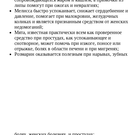
липы помогут при ожогах и невралгиях;
Мелисса
быстро успокаивает, снижает сердцебиение и
давление, помогает при малокровии, желудочных
коликах и является признанным средством от женских
недомоганий;
Мята
, известная практически всем как проверенное
средство при простудах, как успокаивающее и
снотворное, может помочь при изжоге, поносе или
отрыжке, болях в области печени и при мигренях;
Розмарин
оказывается полезным при нарывах, зубных
болях, женских болезнях, и простудах;