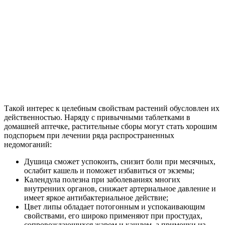
Такой интерес к целебным свойствам растений обусловлен их
действенностью. Наряду с привычными таблетками в
домашней аптечке, растительные сборы могут стать хорошим
подспорьем при лечении ряда распространенных
недомоганий:
Душица
сможет успокоить, снизит боли при месячных,
ослабит кашель и поможет избавиться от экземы;
Календула
полезна при заболеваниях многих
внутренних органов, снижает артериальное давление и
имеет яркое антибактериальное действие;
Цвет
липы
обладает потогонным и успокаивающим
свойствами, его широко применяют при простудах,
сопровождающихся жаром и кашлем, а примочки из