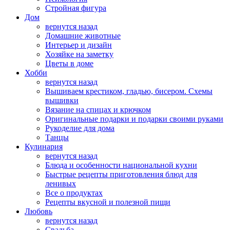
Стройная фигура
Дом
вернутся назад
Домашние животные
Интерьер и дизайн
Хозяйке на заметку
Цветы в доме
Хобби
вернутся назад
Вышиваем крестиком, гладью, бисером. Схемы
вышивки
Вязание на спицах и крючком
Оригинальные подарки и подарки своими руками
Рукоделие для дома
Танцы
Кулинария
вернутся назад
Блюда и особенности национальной кухни
Быстрые рецепты приготовления блюд для
ленивых
Все о продуктах
Рецепты вкусной и полезной пищи
Любовь
вернутся назад
Свадьба