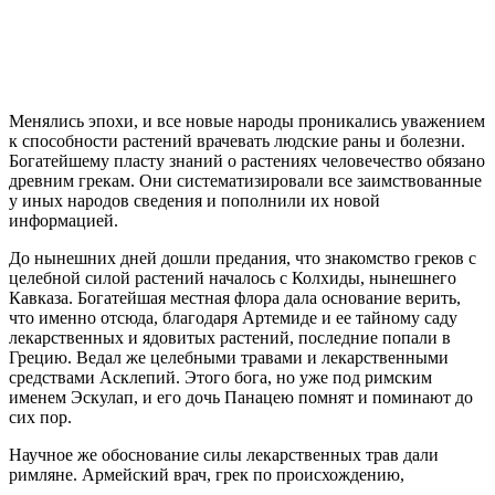
Менялись эпохи, и все новые народы проникались уважением
к способности растений врачевать людские раны и болезни.
Богатейшему пласту знаний о растениях человечество обязано
древним грекам. Они систематизировали все заимствованные
у иных народов сведения и пополнили их новой
информацией.
До нынешних дней дошли предания, что знакомство греков с
целебной силой растений началось с Колхиды, нынешнего
Кавказа. Богатейшая местная флора дала основание верить,
что именно отсюда, благодаря Артемиде и ее тайному саду
лекарственных и ядовитых растений, последние попали в
Грецию. Ведал же целебными травами и лекарственными
средствами Асклепий. Этого бога, но уже под римским
именем Эскулап, и его дочь Панацею помнят и поминают до
сих пор.
Научное же обоснование силы лекарственных трав дали
римляне.
Армейский врач, грек по происхождению,