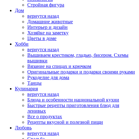
Стройная фигура
Дом
вернутся назад
Домашние животные
Интерьер и дизайн
Хозяйке на заметку
Цветы в доме
Хобби
вернутся назад
Вышиваем крестиком, гладью, бисером. Схемы
вышивки
Вязание на спицах и крючком
Оригинальные подарки и подарки своими руками
Рукоделие для дома
Танцы
Кулинария
вернутся назад
Блюда и особенности национальной кухни
Быстрые рецепты приготовления блюд для
ленивых
Все о продуктах
Рецепты вкусной и полезной пищи
Любовь
вернутся назад
Свадьба