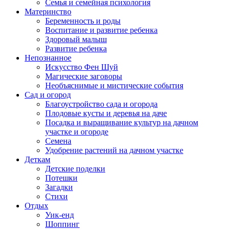
Семья и семейная психология
Материнство
Беременность и роды
Воспитание и развитие ребенка
Здоровый малыш
Развитие ребенка
Непознанное
Искусство Фен Шуй
Магические заговоры
Необъяснимые и мистические события
Сад и огород
Благоустройство сада и огорода
Плодовые кусты и деревья на даче
Посадка и выращивание культур на дачном
участке и огороде
Семена
Удобрение растений на дачном участке
Деткам
Детские поделки
Потешки
Загадки
Стихи
Отдых
Уик-енд
Шоппинг