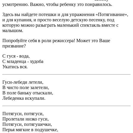
усмотрению. Важно, чтобы ребенку это понравилось.
Здесь вы найдете потешки и для упражнения «Потягивание»,
и для купания, и просто веселую детскую песенку, под
которую можно разыграть маленький спектакль вместе с
малышом.
Попробуйте себя в роли режиссера! Может это Ваше
призвание?
С гуся - вода,
С младенца - худоба
Укатись вся.
Гуси-лебеди летели,
В чисто поле залетели,
В поле баньку отыскали,
Лебеденка искупали.
Потягуси, потягуси,
Пролетали низко гуси,
Потягуси, потягушечки,
Перья мягкие в подушечке,