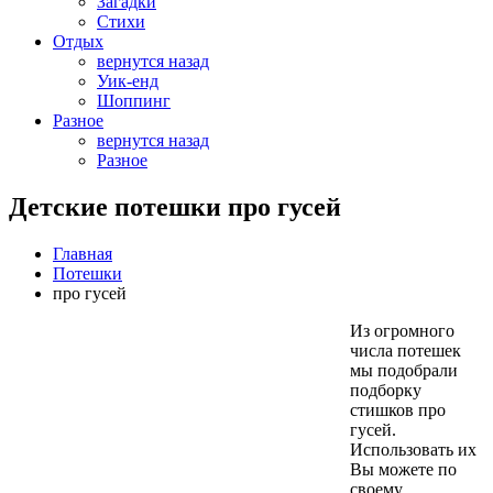
Загадки
Стихи
Отдых
вернутся назад
Уик-енд
Шоппинг
Разное
вернутся назад
Разное
Детские потешки про гусей
Главная
Потешки
про гусей
Из огромного
числа потешек
мы подобрали
подборку
стишков про
гусей.
Использовать их
Вы можете по
своему