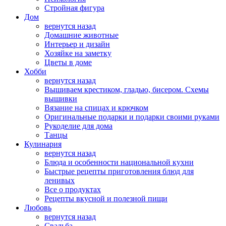
Стройная фигура
Дом
вернутся назад
Домашние животные
Интерьер и дизайн
Хозяйке на заметку
Цветы в доме
Хобби
вернутся назад
Вышиваем крестиком, гладью, бисером. Схемы
вышивки
Вязание на спицах и крючком
Оригинальные подарки и подарки своими руками
Рукоделие для дома
Танцы
Кулинария
вернутся назад
Блюда и особенности национальной кухни
Быстрые рецепты приготовления блюд для
ленивых
Все о продуктах
Рецепты вкусной и полезной пищи
Любовь
вернутся назад
Свадьба