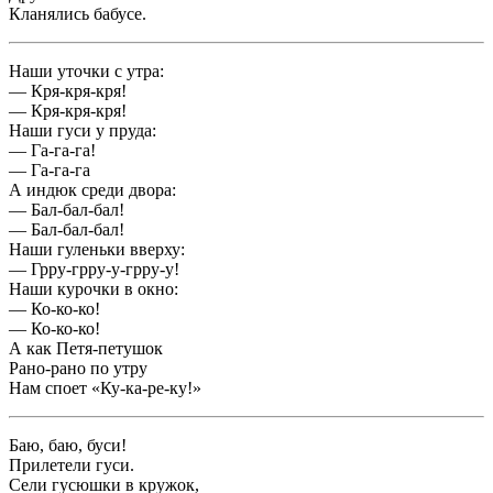
Кланялись бабусе.
Наши уточки с утра:
— Кря-кря-кря!
— Кря-кря-кря!
Наши гуси у пруда:
— Га-га-га!
— Га-га-га
А индюк среди двора:
— Бал-бал-бал!
— Бал-бал-бал!
Наши гуленьки вверху:
— Грру-грру-у-грру-у!
Наши курочки в окно:
— Ко-ко-ко!
— Ко-ко-ко!
А как Петя-петушок
Рано-рано по утру
Нам споет «Ку-ка-ре-ку!»
Баю, баю, буси!
Прилетели гуси.
Сели гусюшки в кружок,