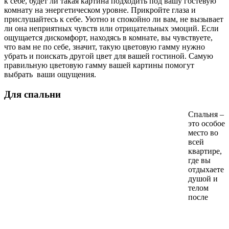
к себе, будет ли такая картина подходить под вашу гостевую
комнату на энергетическом уровне. Прикройте глаза и
прислушайтесь к себе. Уютно и спокойно ли вам, не вызывает
ли она неприятных чувств или отрицательных эмоций. Если
ощущается дискомфорт, находясь в комнате, вы чувствуете,
что вам не по себе, значит, такую цветовую гамму нужно
убрать и поискать другой цвет для вашей гостиной. Самую
правильную цветовую гамму вашей картины помогут
выбрать ваши ощущения.
Для спальни
Спальня –
это особое
место во
всей
квартире,
где вы
отдыхаете
душой и
телом
после