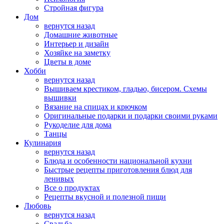
Стройная фигура
Дом
вернутся назад
Домашние животные
Интерьер и дизайн
Хозяйке на заметку
Цветы в доме
Хобби
вернутся назад
Вышиваем крестиком, гладью, бисером. Схемы
вышивки
Вязание на спицах и крючком
Оригинальные подарки и подарки своими руками
Рукоделие для дома
Танцы
Кулинария
вернутся назад
Блюда и особенности национальной кухни
Быстрые рецепты приготовления блюд для
ленивых
Все о продуктах
Рецепты вкусной и полезной пищи
Любовь
вернутся назад
Свадьба