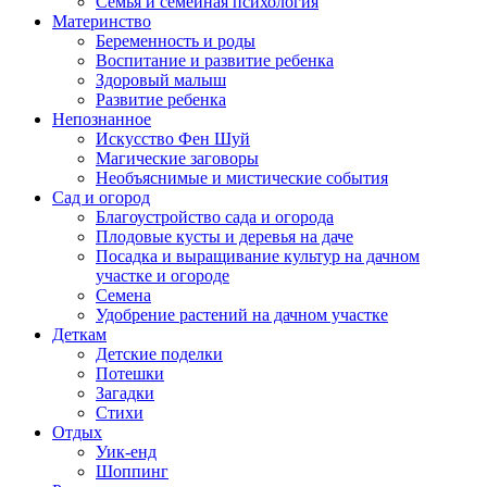
Семья и семейная психология
Материнство
Беременность и роды
Воспитание и развитие ребенка
Здоровый малыш
Развитие ребенка
Непознанное
Искусство Фен Шуй
Магические заговоры
Необъяснимые и мистические события
Сад и огород
Благоустройство сада и огорода
Плодовые кусты и деревья на даче
Посадка и выращивание культур на дачном
участке и огороде
Семена
Удобрение растений на дачном участке
Деткам
Детские поделки
Потешки
Загадки
Стихи
Отдых
Уик-енд
Шоппинг