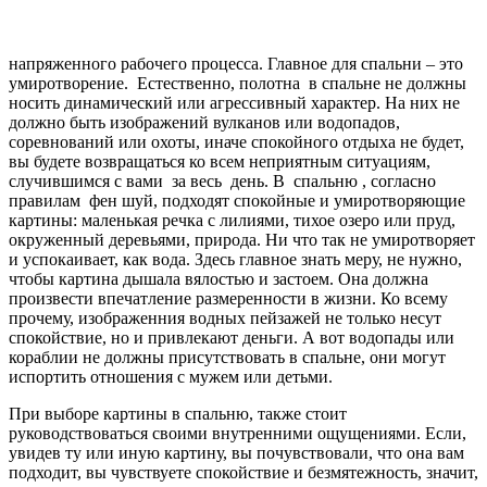
напряженного рабочего процесса. Главное для спальни – это
умиротворение. Естественно, полотна в спальне не должны
носить динамический или агрессивный характер. На них не
должно быть изображений вулканов или водопадов,
соревнований или охоты, иначе спокойного отдыха не будет,
вы будете возвращаться ко всем неприятным ситуациям,
случившимся с вами за весь день. В спальню , согласно
правилам фен шуй, подходят спокойные и умиротворяющие
картины: маленькая речка с лилиями, тихое озеро или пруд,
окруженный деревьями, природа. Ни что так не умиротворяет
и успокаивает, как вода. Здесь главное знать меру, не нужно,
чтобы картина дышала вялостью и застоем. Она должна
произвести впечатление размеренности в жизни. Ко всему
прочему, изображенния водных пейзажей не только несут
спокойствие, но и привлекают деньги. А вот водопады или
кораблии не должны присутствовать в спальне, они могут
испортить отношения с мужем или детьми.
При выборе картины в спальню, также стоит
руководствоваться своими внутренними ощущениями. Если,
увидев ту или иную картину, вы почувствовали, что она вам
подходит, вы чувствуете спокойствие и безмятежность, значит,