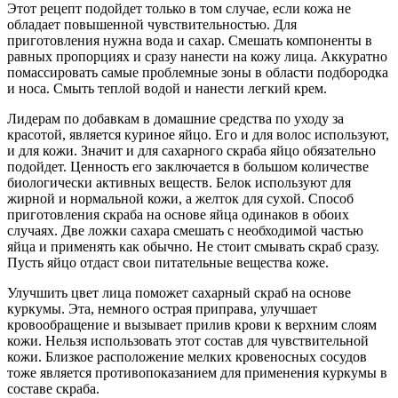
Этот рецепт подойдет только в том случае, если кожа не
обладает повышенной чувствительностью. Для
приготовления нужна вода и сахар. Смешать компоненты в
равных пропорциях и сразу нанести на кожу лица. Аккуратно
помассировать самые проблемные зоны в области подбородка
и носа. Смыть теплой водой и нанести легкий крем.
Лидерам по добавкам в домашние средства по уходу за
красотой, является куриное яйцо. Его и для волос используют,
и для кожи. Значит и для сахарного скраба яйцо обязательно
подойдет. Ценность его заключается в большом количестве
биологически активных веществ. Белок используют для
жирной и нормальной кожи, а желток для сухой. Способ
приготовления скраба на основе яйца одинаков в обоих
случаях. Две ложки сахара смешать с необходимой частью
яйца и применять как обычно. Не стоит смывать скраб сразу.
Пусть яйцо отдаст свои питательные вещества коже.
Улучшить цвет лица поможет сахарный скраб на основе
куркумы. Эта, немного острая приправа, улучшает
кровообращение и вызывает прилив крови к верхним слоям
кожи. Нельзя использовать этот состав для чувствительной
кожи. Близкое расположение мелких кровеносных сосудов
тоже является противопоказанием для применения куркумы в
составе скраба.