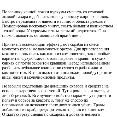
Половинку чайной ложки куркумы смешать со столовой
ложкой сахара и добавить столовую ложку жирных сливок.
Быстро перемешать и нанести на лицо и область декольте.
Помассировав несколько минут, смыть большим количеством
теплой воды. У куркумы есть маленький недостаток. Она
плохо смывается, оставляя свой яркий цвет.
Приятный освежающий эффект дают скрабы из смеси
молотого кофе и мелкомолотых орехов. Для приготовления
можно использовать как один из компонентов, так и любые
варианты. Сухую смесь готовят заранее и хранят в сухих
банках с плотно закрытой крышкой. Перед использованием
разбавить небольшое количество сухого скраба жидким
компонентом. В зависимости от типа кожи, подойдут разные
виды масел и молочнокислые продукты.
Не забыли создательницы домашних скрабов и средства на
основе лекарственных растений. Тут и ромашка, и хмель, и
лист березовый. Все лучшие свойства сырья могут принести
пользу в борьбе за красоту. К тому же способ их
использования позволяет сразу двух зайцев убить. Травы
добавляют в скраб, предварительно заварив их кипятком.
Отжатую траву смешать с сахаром, и добавив немного