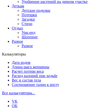
Удобрение растений на дачном участке
Деткам
Детские поделки
Потешки
Загадки
Стихи
Отдых
Уик-енд
Шоппинг
Разное
Разное
Калькуляторы
Дата родов
Длина шага женщины
Расчет потери веса
Расход калорий при ходьбе
Вес и состав тела
Соотношение талии к росту
Все калькуляторы...
VK
OK