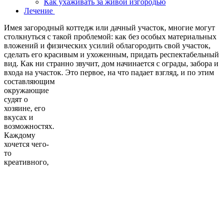
Как ухаживать за живой изгородью
Лечение
Имея загородный коттедж или дачный участок, многие могут
столкнуться с такой проблемой: как без особых материальных
вложений и физических усилий облагородить свой участок,
сделать его красивым и ухоженным, придать респектабельный
вид. Как ни странно звучит, дом начинается с ограды, забора и
входа на участок.
Это первое, на что падает взгляд, и по этим
составляющим
окружающие
судят о
хозяине, его
вкусах и
возможностях.
Каждому
хочется чего-
то
креативного,