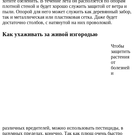
хотите озеленить. В течение лета он расползется по опорам
плотной стеной и будет хорошо служить защитой от ветра и
пыли. Опорой для него может служить как деревянный забор,
так и металлическая или пластиковая сетка. Даже будет
достаточно столбов, с натянутой на них проволокой.
Как ухаживать за живой изгородью
Чтобы
защитить
растения
от
болезней
и
различных вредителей, можно использовать пестициды, в
разумных пределах, конечно. Так как плющ очень быстро