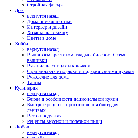
Стройная фигура
Дом
вернутся назад
Домашние животные
Интерьер и дизайн
Хозяйке на заметку
Цветы в доме
Хобби
вернутся назад
Вышиваем крестиком, гладью, бисером. Схемы
вышивки
Вязание на спицах и крючком
Оригинальные подарки и подарки своими руками
Рукоделие для дома
Танцы
Кулинария
вернутся назад
Блюда и особенности национальной кухни
Быстрые рецепты приготовления блюд для
ленивых
Все о продуктах
Рецепты вкусной и полезной пищи
Любовь
вернутся назад
Свадьба