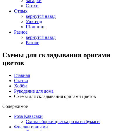
Загадки
Стихи
Отдых
вернутся назад
Уик-енд
Шоппинг
Разное
вернутся назад
Разное
Схемы для складывания оригами
цветов
Главная
Статьи
Хобби
Рукоделие для дома
Схемы для складывания оригами цветов
Содержимое
Роза Кавасаки
Схема сборки цветка розы из бумаги
Фиалки оригами