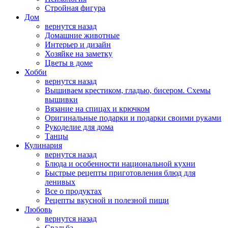
Стройная фигура
Дом
вернутся назад
Домашние животные
Интерьер и дизайн
Хозяйке на заметку
Цветы в доме
Хобби
вернутся назад
Вышиваем крестиком, гладью, бисером. Схемы
вышивки
Вязание на спицах и крючком
Оригинальные подарки и подарки своими руками
Рукоделие для дома
Танцы
Кулинария
вернутся назад
Блюда и особенности национальной кухни
Быстрые рецепты приготовления блюд для
ленивых
Все о продуктах
Рецепты вкусной и полезной пищи
Любовь
вернутся назад
Свадьба