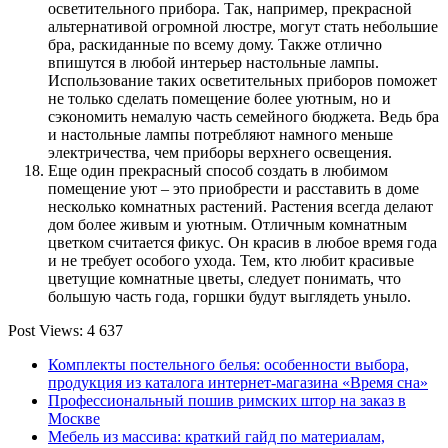
осветительного прибора. Так, например, прекрасной
альтернативой огромной люстре, могут стать небольшие
бра, раскиданные по всему дому. Также отлично
впишутся в любой интерьер настольные лампы.
Использование таких осветительных приборов поможет
не только сделать помещение более уютным, но и
сэкономить немалую часть семейного бюджета. Ведь бра
и настольные лампы потребляют намного меньше
электричества, чем приборы верхнего освещения.
Еще один прекрасный способ создать в любимом
помещение уют – это приобрести и расставить в доме
несколько комнатных растений. Растения всегда делают
дом более живым и уютным. Отличным комнатным
цветком считается фикус. Он красив в любое время года
и не требует особого ухода. Тем, кто любит красивые
цветущие комнатные цветы, следует понимать, что
большую часть года, горшки будут выглядеть уныло.
Post Views:
4 637
Комплекты постельного белья: особенности выбора,
продукция из каталога интернет-магазина «Время сна»
Профессиональный пошив римских штор на заказ в
Москве
Мебель из массива: краткий гайд по материалам,