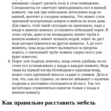
внимание следует уделить полу в этом помещении.
Специалисты не советуют приподнимать пол в ванной
комнате, так как при небольшом затоплении вода из
ванной, вытечет в соседние комнаты. Это может стать
причиной испорченных ковров и мебели во всем доме.
Для такого, чтоб такой ситуации не произошло, надо у
входа в ванную комнату установить небольшой порог. В
этом случае, даже если неожиданно лопнет труба и
ванную комнату начнет заливать водой, порог не даст
воде распространиться на другие комнаты. А до того
момента, пока вода начнет выливаться за пределы
порога, о лопнувшей трубе хозяину скорее всего уже
будет известно.
Порог или подиум, конечно, вещь очень удобная, но не
стоит его устанавливать у входа в каждую комнату. Ведь
такая на первый взгляд безобидная и красивая вещь,
может стать причиной многих ссадин и синяков. Дело в
том, что, как ни странно, но многие забывают о наличии
подиума и постоянно спотыкаются об него. Так что
желательно ограничиться порогом только у входа в
ванную комнату.
Как правильно расставить мебель