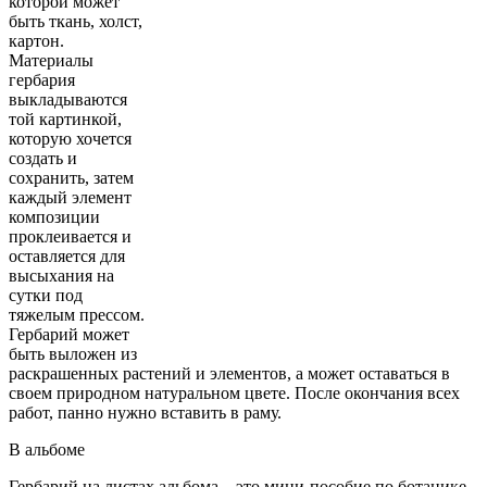
которой может
быть ткань, холст,
картон.
Материалы
гербария
выкладываются
той картинкой,
которую хочется
создать и
сохранить, затем
каждый элемент
композиции
проклеивается и
оставляется для
высыхания на
сутки под
тяжелым прессом.
Гербарий может
быть выложен из
раскрашенных растений и элементов, а может оставаться в
своем природном натуральном цвете. После окончания всех
работ, панно нужно вставить в раму.
В альбоме
Гербарий на листах альбома – это мини-пособие по ботанике.