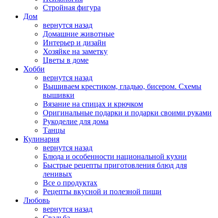
Стройная фигура
Дом
вернутся назад
Домашние животные
Интерьер и дизайн
Хозяйке на заметку
Цветы в доме
Хобби
вернутся назад
Вышиваем крестиком, гладью, бисером. Схемы
вышивки
Вязание на спицах и крючком
Оригинальные подарки и подарки своими руками
Рукоделие для дома
Танцы
Кулинария
вернутся назад
Блюда и особенности национальной кухни
Быстрые рецепты приготовления блюд для
ленивых
Все о продуктах
Рецепты вкусной и полезной пищи
Любовь
вернутся назад
Свадьба