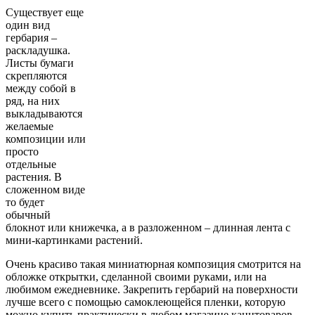
Существует еще
один вид
гербария –
раскладушка
.
Листы бумаги
скрепляются
между собой в
ряд, на них
выкладываются
желаемые
композиции или
просто
отдельные
растения. В
сложенном виде
то будет
обычный
блокнот или книжечка, а в разложенном – длинная лента с
мини-картинками растений.
Очень красиво такая миниатюрная композиция смотрится на
обложке открытки, сделанной своими руками, или на
любимом ежедневнике. Закрепить гербарий на поверхности
лучше всего с помощью самоклеющейся пленки, которую
можно купить практически в любом магазине канцтоваров.