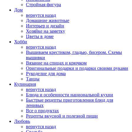
Стройная фигура
Дом
вернутся назад
Домашние животные
Интерьер и дизайн
Хозяйке на заметку
Цветы в доме
Хобби
вернутся назад
Вышиваем крестиком, гладью, бисером. Схемы
вышивки
Вязание на спицах и крючком
Оригинальные подарки и подарки своими руками
Рукоделие для дома
Танцы
Кулинария
вернутся назад
Блюда и особенности национальной кухни
Быстрые рецепты приготовления блюд для
ленивых
Все о продуктах
Рецепты вкусной и полезной пищи
Любовь
вернутся назад
Свадьба