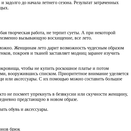
 задолго до начала летнего сезона. Результат затраченных
дых.
бая творческая работа, не терпит суеты. А при некоторой
неизменно вызывающую восхищение, все лето.
озможно. Женщинам лето дарит возможность чудесным образом
енков, покроев и тканей заставляет модниц заранее изучить
сокровища, чтобы не купить роскошное платье и потом
ами, вооружившись списком. Приоритетное внимание уделяется
щи или аксессуары. С их помощью можно составить большое
кто не посмеет упрекнуть в безвкусии или скучности женщину,
едневно предстающую в новом образе.
ать обувь и аксессуары.
онов брюк