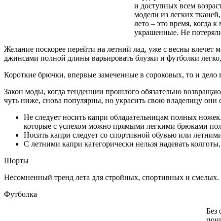
и доступных всем возрас
модели из легких тканей
лето – это время, когда 
украшенные. Не потерял
Желание поскорее перейти на летний лад, уже с весны влечет 
джинсами полной длины варьировать блузки и футболки легко, 
Короткие брючки, впервые замеченные в сороковых, то и дело 
Закон моды, когда тенденции прошлого обязательно возвращают
чуть ниже, снова популярны, но украсить свою владелицу они 
Не следует носить капри обладательницам полных ножек
которые с успехом можно прямыми легкими брюками полн
Носить капри следует со спортивной обувью или летним
С летними капри категорически нельзя надевать колготы,
Шорты
Несомненный тренд лета для стройных, спортивных и смелых.
Футболка
Без 
поиг