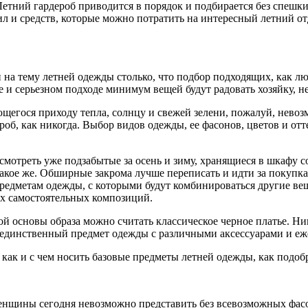
ний гардероб приводится в порядок и подбирается без спешки и
л и средств, которые можно потратить на интересный летний от
 на тему летней одежды столько, что подбор
подходящих, как лю
е и серьезном подходе минимум вещей будут радовать хозяйку, 
ющегося приходу тепла, солнцу и свежей зелени, пожалуй, нев
роб, как никогда. Выбор видов одежды, ее фасонов, цветов и отт
есмотреть уже подзабытые за осень и зиму, хранящиеся в шкафу 
акое же. Обширные закрома лучше переписать и идти за покупк
редметам одежды, с которыми будут комбинироваться другие ве
ых самостоятельных композиций.
 основы образа можно считать классическое черное платье. Ни
единственный предмет одежды с различными аксессуарами и еж
 как и с чем носить базовые предметы летней одежды, как подобр
енщины сегодня невозможно представить без всевозможных фас