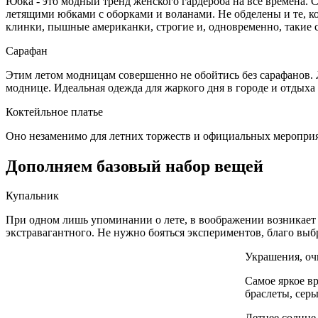
Юбка - это модный тренд женского гардероба на все времена
летящими юбками с оборками и воланами. Не обделены и те, ко
клинки, пышные американки, строгие и, одновременно, такие
Сарафан
Этим летом модницам совершенно не обойтись без сарафанов.
моднице. Идеальная одежда для жаркого дня в городе и отдыха
Коктейльное платье
Оно незаменимо для летних торжеств и официальных меропри
Дополняем базовый набор вещей
Купальник
При одном лишь упоминании о лете, в воображении возникает 
экстравагантного. Не нужно бояться экспериментов, благо вы
Украшения, оч
Самое яркое в
браслеты, сер
Летнее солнце 