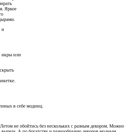
бирать
я. Яркое
то
дырами.
 и
ы икры или
 скрыть
нкетке.
енных в себе модниц.
 Летом не обойтись без нескольких с разным декором. Можно
й выреза. А по богатству и разнообразию декоров модным