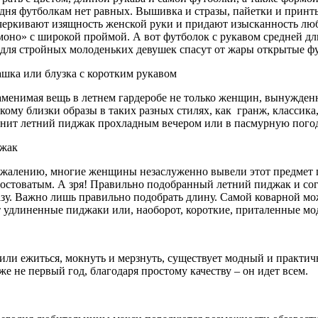
одня футболкам нет равных. Вышивка и стразы, пайетки и принт
черкивают изящность женской руки и придают изысканность любо
моно» с широкой проймой. А вот футболок с рукавом средней дл
 для стройных молоденьких девушек спасут от жары открытые фу
ашка или блузка с коротким рукавом
менимая вещь в летнем гардеробе не только женщин, вынужденн
 кому близки образы в таких разных стилях, как гранж, классика
енит летний пиджак прохладным вечером или в пасмурную погод
жак
ожалению, многие женщины незаслуженно вывели этот предмет га
ростоватым. А зря! Правильно подобранный летний пиджак и сог
зу. Важно лишь правильно подобрать длину. Самой коварной мо
удлиненные пиджаки или, наоборот, короткие, приталенные мо
вили ежиться, мокнуть и мерзнуть, существует модный и практи
е не первый год, благодаря простому качеству – он идет всем.