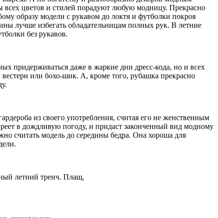
ы всех цветов и стилей порадуют любую модницу. Прекрасно
му образу модели с рукавом до локтя и футболки покроя
ины лучше избегать обладательницам полных рук. В летние
тболки без рукавов.
ых придерживаться даже в жаркие дни дресс-кода, но и всех
, вестерн или бохо-шик. А, кроме того, рубашка прекрасно
у.
рдероба из своего употребления, считая его не женственным
реет в дождливую погоду, и придаст законченный вид модному
жно считать модель до середины бедра. Она хороша для
дели.
чный летний тренч. Плащ,