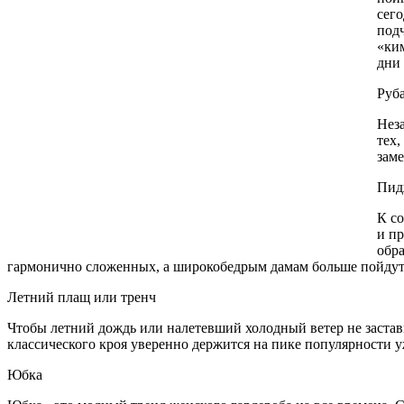
сег
под
«ки
дни
Руб
Неза
тех,
зам
Пид
К с
и п
обра
гармонично сложенных, а широкобедрым дамам больше пойдут 
Летний плащ или тренч
Чтобы летний дождь или налетевший холодный
ветер не заста
классического кроя уверенно держится на пике популярности уж
Юбка