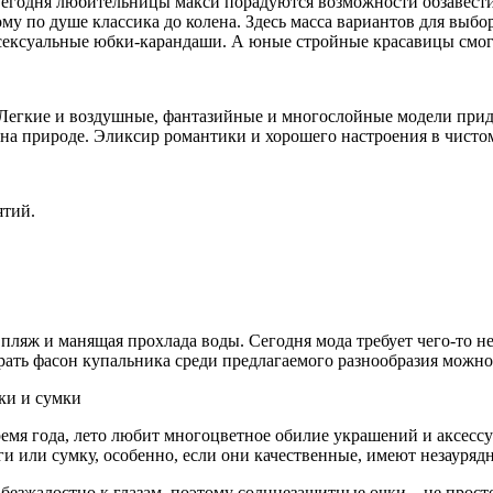
. Сегодня любительницы макси порадуются возможности обзавес
му по душе классика до колена. Здесь масса вариантов для выб
 сексуальные юбки-карандаши. А юные стройные красавицы смог
 Легкие и воздушные, фантазийные и многослойные модели прид
 на природе. Эликсир романтики и хорошего настроения в чисто
ятий.
пляж и манящая прохлада воды. Сегодня мода требует чего-то н
брать фасон купальника среди предлагаемого разнообразия можн
ки и сумки
ремя года, лето любит многоцветное обилие украшений и аксессу
ьги или сумку, особенно, если они качественные, имеют незаур
безжалостно к глазам, поэтому солнцезащитные очки – не просто 