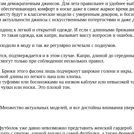
там демократичным джинсов. Для лета правильнее и удобнее вы
, обеспечивающих комфорт в носке даже в самое жаркое время дн
к месту будут и классические модели с умеренным декором, и бога
и актуальности джинсы с искусственными потертостями и даже 
модниц к легкой и открытой одежде. И если с длинными брюками
то такая одежда, как капри, вызывает массу вопросов и ошибок.
входили в моду и так же регулярно исчезали с подиумов.
ся, подтверждается и в этом случае. Капри, длиной до середин
смогут только при соблюдении нескольких правил.
. Брюки этого фасона лишь подчеркнут широкие голени и икры,
ой длины из легкого льна или хлопка.
и туфлями или босоножками на низком каблуке или невысокой та
 чулки или носки. Это плохой тон.
 Множество актуальных моделей, и все достойны внимания увер
футболок уже давно невозможно представить женский гардероб.
рать с цветом, длиной рукава и самой футболки, а также формо