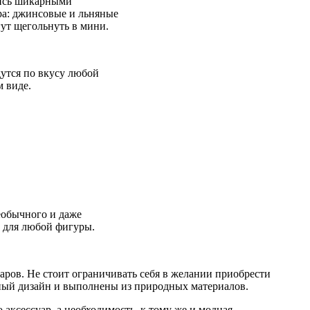
тись шикарными
ора: джинсовые и льняные
ут щегольнуть в мини.
утся по вкусу любой
м виде.
еобычного и даже
о для любой фигуры.
аров. Не стоит ограничивать себя в желании приобрести
ядный дизайн и выполнены из природных материалов.
аксессуар, а необходимость, к тому же и модная.