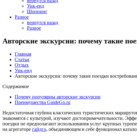
вернутся назад
Уик-енд
Шоппинг
Разное
вернутся назад
Разное
Авторские экскурсии: почему такие пое
Главная
Статьи
Отдых
Уик-енд
Авторские экскурсии: почему такие поездки востребован
Содержимое
Почему популярны авторские экскурсии
Преимущества GuideGo.ru
Недостаточная глубина классических туристических маршрутов
знакомятся с культурой, изучают достопримечательности. Эфф
поездки не предполагают использования услуг крупных туроп
на агрегаторе
гайдго
, объединяющем в себе функционал катало