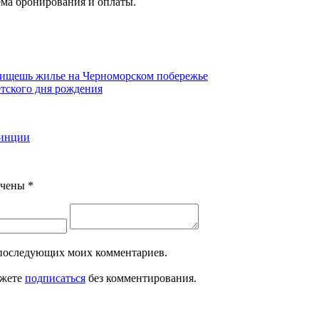
ема бронирования и оплаты.
и ищешь жилье на Черноморском побережье
тского дня рождения
винции
ечены
*
ля последующих моих комментариев.
ожете
подписаться
без комментирования.