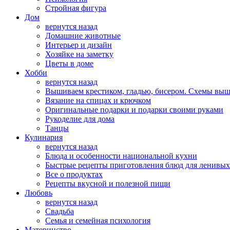
Стройная фигура
Дом
вернутся назад
Домашние животные
Интерьер и дизайн
Хозяйке на заметку
Цветы в доме
Хобби
вернутся назад
Вышиваем крестиком, гладью, бисером. Схемы вы
Вязание на спицах и крючком
Оригинальные подарки и подарки своими руками
Рукоделие для дома
Танцы
Кулинария
вернутся назад
Блюда и особенности национальной кухни
Быстрые рецепты приготовления блюд для ленивых
Все о продуктах
Рецепты вкусной и полезной пищи
Любовь
вернутся назад
Свадьба
Семья и семейная психология
Материнство