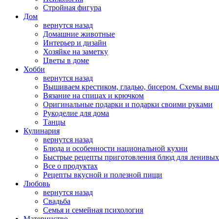
Стройная фигура
Дом
вернутся назад
Домашние животные
Интерьер и дизайн
Хозяйке на заметку
Цветы в доме
Хобби
вернутся назад
Вышиваем крестиком, гладью, бисером. Схемы вы
Вязание на спицах и крючком
Оригинальные подарки и подарки своими руками
Рукоделие для дома
Танцы
Кулинария
вернутся назад
Блюда и особенности национальной кухни
Быстрые рецепты приготовления блюд для ленивых
Все о продуктах
Рецепты вкусной и полезной пищи
Любовь
вернутся назад
Свадьба
Семья и семейная психология
Материнство