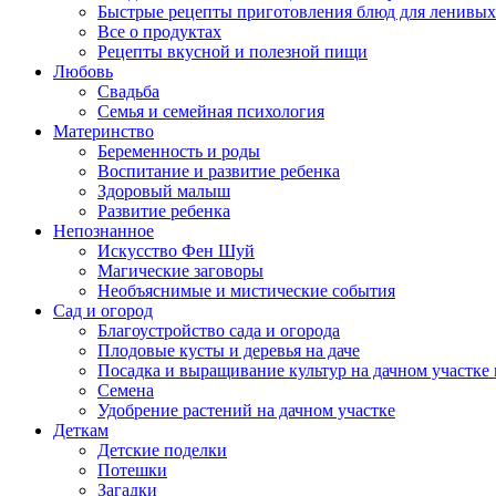
Быстрые рецепты приготовления блюд для ленивых
Все о продуктах
Рецепты вкусной и полезной пищи
Любовь
Свадьба
Семья и семейная психология
Материнство
Беременность и роды
Воспитание и развитие ребенка
Здоровый малыш
Развитие ребенка
Непознанное
Искусство Фен Шуй
Магические заговоры
Необъяснимые и мистические события
Сад и огород
Благоустройство сада и огорода
Плодовые кусты и деревья на даче
Посадка и выращивание культур на дачном участке 
Семена
Удобрение растений на дачном участке
Деткам
Детские поделки
Потешки
Загадки