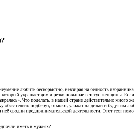
и?
 неумение любить бескорыстно, невзирая на бедность избранник
, который украшает дом и резко повышает статус женщины. Если 
«зажралась». Что поделать, в нашей стране действительно много
 обязательно подберут, отмоют, уложат на диван и будут им люб
неё сродни предпринимательской деятельности. Этот тест помож
редпочли иметь в мужьях?