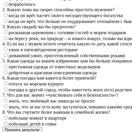
безработного
2. Какую ложь вы скорее способны простить мужчине?
когда он врёт насчёт своего несуществующего богатства
когда он врёт, что больше не поддерживает отношения с бы
3. Какую свадьбу вы бы предпочли?
роскошная церемония с сотнями гостей и морем подарков
на берегу реки, на природе – и никого вокруг, только вы в
4. Если вы с мужем хотите отметить какую-то дату, какой спос
ужин в пятизвёздочном ресторане
домашний ужин, приготовленный собственными руками
5. Какая одежда на вашем избраннике вам бы больше понравил
престижная одежда от известных модельеров
добротная и красивая повседневная одежда
6. Какая поездка вам кажется более приятной?
отпуск на морском курорте
поездка в другой город, чтобы навестить моих (его) родств
7. Что для вас значит «чувствовать себя в безопасности»?
знать, что любимый вас никогда не бросит
знать, что за вас есть кому заступиться, неважно какими ср
8. Что вы считаете более важным в семейной жизни?
побольше комнат в квартире
побольше детей в семье