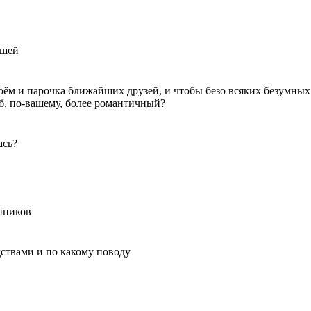
вшей
двоём и парочка ближайших друзей, и чтобы безо всяких безумны
об, по-вашему, более романтичный?
ась?
енников
едствами и по какому поводу