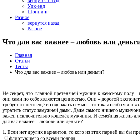
вернутся назад
Уик-енд
Шоппинг
Разное
вернутся назад
Разное
Что для вас важнее – любовь или деньг
Главная
Статьи
Тесты
Что для вас важнее – любовь или деньги?
Не секрет, что главной претензией мужчин к женскому полу –
они сами по себе являются ценностью. Они – дорогой экспонат
требует от него ещё и содержать семью – то такая особа явно 
утратить статус замужней дамы. Даже самого нищего мужичонку
важен исключительно кошелёк мужчины. И семейная жизнь для 
для вас важнее – любовь или деньги?
1. Если нет других вариантов, то кого из этих парней вы бы п
флиртующего со всеми подряд