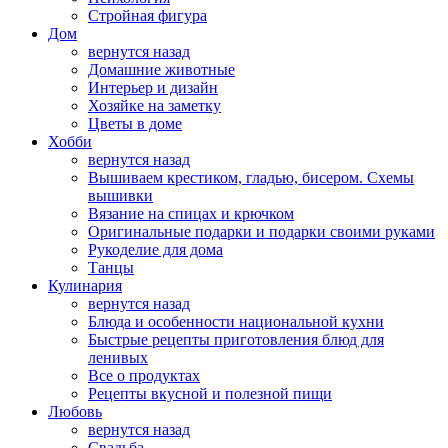
Стройная фигура
Дом
вернутся назад
Домашние животные
Интерьер и дизайн
Хозяйке на заметку
Цветы в доме
Хобби
вернутся назад
Вышиваем крестиком, гладью, бисером. Схемы
вышивки
Вязание на спицах и крючком
Оригинальные подарки и подарки своими руками
Рукоделие для дома
Танцы
Кулинария
вернутся назад
Блюда и особенности национальной кухни
Быстрые рецепты приготовления блюд для
ленивых
Все о продуктах
Рецепты вкусной и полезной пищи
Любовь
вернутся назад
Свадьба