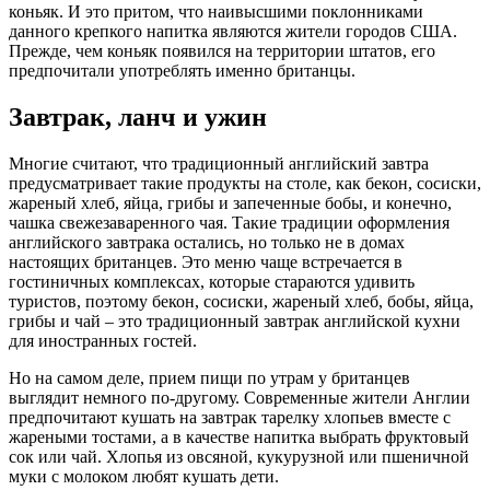
коньяк. И это притом, что наивысшими поклонниками
данного крепкого напитка являются жители городов США.
Прежде, чем коньяк появился на территории штатов, его
предпочитали употреблять именно британцы.
Завтрак, ланч и ужин
Многие считают, что традиционный английский завтра
предусматривает такие продукты на столе, как бекон, сосиски,
жареный хлеб, яйца, грибы и запеченные бобы, и конечно,
чашка свежезаваренного чая. Такие традиции оформления
английского завтрака остались, но только не в домах
настоящих британцев. Это меню чаще встречается в
гостиничных комплексах, которые стараются удивить
туристов, поэтому бекон, сосиски, жареный хлеб, бобы, яйца,
грибы и чай – это традиционный завтрак английской кухни
для иностранных гостей.
Но на самом деле, прием пищи по утрам у британцев
выглядит немного по-другому. Современные жители Англии
предпочитают кушать на завтрак тарелку хлопьев вместе с
жареными тостами, а в качестве напитка выбрать фруктовый
сок или чай. Хлопья из овсяной, кукурузной или пшеничной
муки с молоком любят кушать дети.