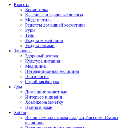
Красота
Косметичка
Красивые и здоровые волосы
Мода и стиль
Рецепты домашней косметики
Руки
Тело
Уход за кожей лица
Уход за ногами
Здоровье
Здоровый взгляд
Культура питания
Медицина
Нетрадиционная медицина
Психология
Стройная фигура
Дом
Домашние животные
Интерьер и дизайн
Хозяйке на заметку
Цветы в доме
Хобби
Вышиваем крестиком, гладью, бисером. Схемы
вышивки
Вязание на спицах и крючком