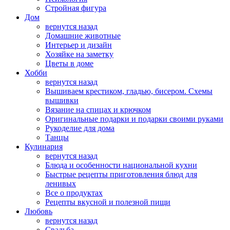
Стройная фигура
Дом
вернутся назад
Домашние животные
Интерьер и дизайн
Хозяйке на заметку
Цветы в доме
Хобби
вернутся назад
Вышиваем крестиком, гладью, бисером. Схемы
вышивки
Вязание на спицах и крючком
Оригинальные подарки и подарки своими руками
Рукоделие для дома
Танцы
Кулинария
вернутся назад
Блюда и особенности национальной кухни
Быстрые рецепты приготовления блюд для
ленивых
Все о продуктах
Рецепты вкусной и полезной пищи
Любовь
вернутся назад
Свадьба