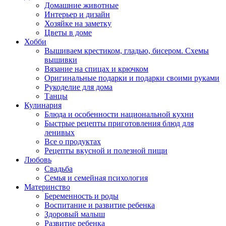
Домашние животные
Интерьер и дизайн
Хозяйке на заметку
Цветы в доме
Хобби
Вышиваем крестиком, гладью, бисером. Схемы
вышивки
Вязание на спицах и крючком
Оригинальные подарки и подарки своими руками
Рукоделие для дома
Танцы
Кулинария
Блюда и особенности национальной кухни
Быстрые рецепты приготовления блюд для
ленивых
Все о продуктах
Рецепты вкусной и полезной пищи
Любовь
Свадьба
Семья и семейная психология
Материнство
Беременность и роды
Воспитание и развитие ребенка
Здоровый малыш
Развитие ребенка