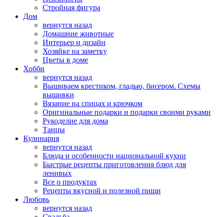
Стройная фигура
Дом
вернутся назад
Домашние животные
Интерьер и дизайн
Хозяйке на заметку
Цветы в доме
Хобби
вернутся назад
Вышиваем крестиком, гладью, бисером. Схемы
вышивки
Вязание на спицах и крючком
Оригинальные подарки и подарки своими руками
Рукоделие для дома
Танцы
Кулинария
вернутся назад
Блюда и особенности национальной кухни
Быстрые рецепты приготовления блюд для
ленивых
Все о продуктах
Рецепты вкусной и полезной пищи
Любовь
вернутся назад
Свадьба