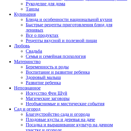
Рукоделие для дома
Танцы
Кулинария
Блюда и особенности национальной кухни
Быстрые рецепты приготовления блюд для
ленивых
Все о продуктах
Рецепты вкусной и полезной пищи
Любовь
Свадьба
Семья и семейная психология
Материнство
Беременность и роды
Воспитание и развитие ребенка
Здоровый малыш
Развитие ребенка
Непознанное
Искусство Фен Шуй
Магические заговоры
Необъяснимые и мистические события
Сад и огород
Благоустройство сада и огорода
Плодовые кусты и деревья на даче
Посадка и выращивание культур на дачном
участке и огороде