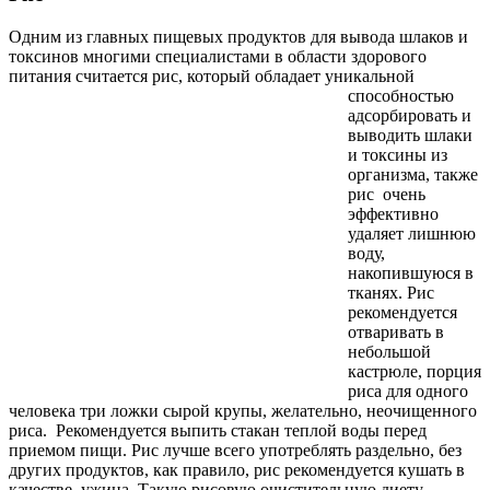
Одним из главных пищевых продуктов для вывода шлаков и
токсинов многими специалистами в области здорового
питания считается рис,
который обладает уникальной
способностью
адсорбировать и
выводить шлаки
и токсины из
организма, также
рис очень
эффективно
удаляет лишнюю
воду,
накопившуюся в
тканях. Рис
рекомендуется
отваривать в
небольшой
кастрюле, порция
риса для одного
человека три ложки сырой крупы, желательно, неочищенного
риса. Рекомендуется выпить стакан теплой воды перед
приемом пищи. Рис лучше всего употреблять раздельно, без
других продуктов, как правило, рис рекомендуется кушать в
качестве ужина. Такую рисовую очистительную диету