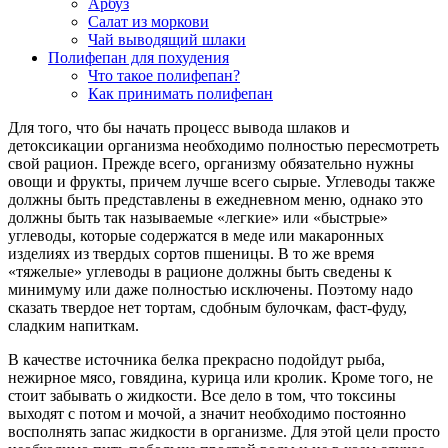
Арбуз
Салат из моркови
Чай выводящий шлаки
Полифепан для похудения
Что такое полифепан?
Как принимать полифепан
Для того, что бы начать процесс вывода шлаков и
детоксикации организма необходимо полностью пересмотреть
свой рацион. Прежде всего, организму обязательно нужны
овощи и фрукты, причем лучше всего сырые. Углеводы также
должны быть представлены в ежедневном меню, однако это
должны быть так называемые «легкие» или «быстрые»
углеводы, которые содержатся в меде или макаронных
изделиях из твердых сортов пшеницы. В то же время
«тяжелые» углеводы в рационе должны быть сведены к
минимуму или даже полностью исключены. Поэтому надо
сказать твердое нет тортам, сдобным булочкам, фаст-фуду,
сладким напиткам.
В качестве источника белка прекрасно подойдут рыба,
нежирное мясо, говядина, курица или кролик. Кроме того, не
стоит забывать о жидкости. Все дело в том, что токсины
выходят с потом и мочой, а значит необходимо постоянно
восполнять запас жидкости в организме. Для этой цели просто