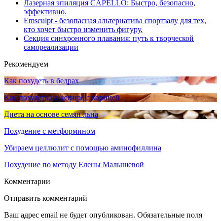
Лазерная эпиляция CAPELLO: Быстро, безопасно,
эффективно.
Emsculpt - безопасная альтернатива спортзалу для тех,
кто хочет быстро изменить фигуру.
Секция синхронного плавания: путь к творческой
самореализации
Рекомендуем
Как похудеть в бедрах
Как похудеть на кефире с корицей
Диета на основе семян льна
Похудение с метформином
Убираем целлюлит с помощью аминофиллина
Похудение по методу Елены Малышевой
Комментарии
Отправить комментарий
Ваш адрес email не будет опубликован.
Обязательные поля