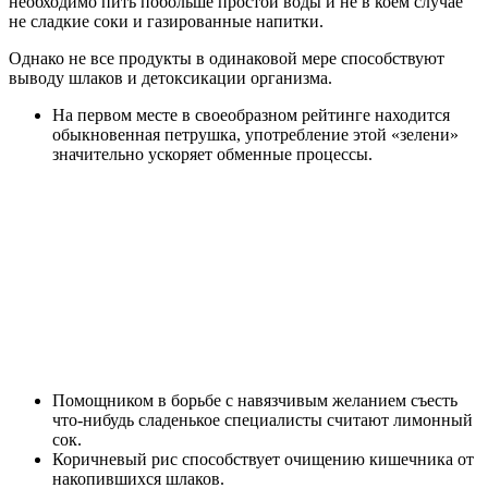
необходимо пить побольше простой воды и не в коем случае
не сладкие соки и газированные напитки.
Однако не все продукты в одинаковой мере способствуют
выводу шлаков и детоксикации организма.
На первом месте в своеобразном рейтинге находится
обыкновенная
петрушка
, употребление этой «зелени»
значительно ускоряет обменные процессы.
Помощником в борьбе с навязчивым желанием съесть
что-нибудь сладенькое специалисты считают
лимонный
сок
.
Коричневый рис
способствует очищению кишечника от
накопившихся шлаков.