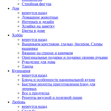
Стройная фигура
Дом
вернутся назад
Домашние животные
Интерьер и дизайн
Хозяйке на заметку
Цветы в доме
Хобби
вернутся назад
Вышиваем крестиком, гладью, бисером. Схемы
вышивки
Вязание на спицах и крючком
Оригинальные подарки и подарки своими руками
Рукоделие для дома
Танцы
Кулинария
вернутся назад
Блюда и особенности национальной кухни
Быстрые рецепты приготовления блюд для
ленивых
Все о продуктах
Рецепты вкусной и полезной пищи
Любовь
вернутся назад
Свадьба