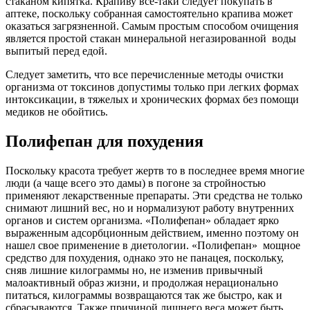
стаканом кипятка. Крапиву все-таки следует покупать в
аптеке, поскольку собранная самостоятельно крапива может
оказаться загрязненной. Самым простым способом очищения
является простой стакан минеральной негазированной воды
выпитый перед едой.
Следует заметить, что все перечисленные методы очистки
организма от токсинов допустимы только при легких формах
интоксикации, в тяжелых и хронических формах без помощи
медиков не обойтись.
Полифепан для похудения
Поскольку красота требует жертв то в последнее время многие
люди (а чаще всего это дамы) в погоне за стройностью
применяют лекарственные препараты. Эти средства не только
снимают лишний вес, но и нормализуют работу внутренних
органов и систем организма. «Полифепан» обладает ярко
выраженным адсорбционным действием, именно поэтому он
нашел свое применение в диетологии. «Полифепан» мощное
средство для похудения, однако это не панацея, поскольку,
сняв лишние килограммы но, не изменив привычный
малоактивный образ жизни, и продолжая нерационально
питаться, килограммы возвращаются так же быстро, как и
сбрасываются. Также причиной лишнего веса может быть