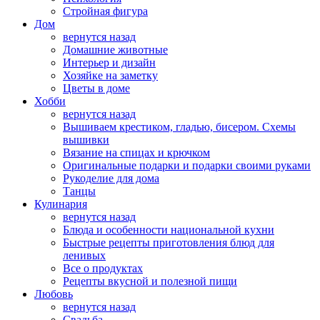
Стройная фигура
Дом
вернутся назад
Домашние животные
Интерьер и дизайн
Хозяйке на заметку
Цветы в доме
Хобби
вернутся назад
Вышиваем крестиком, гладью, бисером. Схемы
вышивки
Вязание на спицах и крючком
Оригинальные подарки и подарки своими руками
Рукоделие для дома
Танцы
Кулинария
вернутся назад
Блюда и особенности национальной кухни
Быстрые рецепты приготовления блюд для
ленивых
Все о продуктах
Рецепты вкусной и полезной пищи
Любовь
вернутся назад
Свадьба