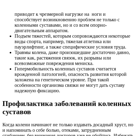
приводит к чрезмерной нагрузке на ноги и
способствует возникновению проблем не только с
коленными суставами, но и со всем опорно-
двигательным аппаратом.
Подъем тяжестей
, которым сопровождаются некоторые
виды спорта, например, тяжелая атлетика или
пауэрлифтинг, а также специфические условия труда.
Травмы колена
, даже произошедшие достаточно давно,
такие как, растяжения связок, их разрывы или
всевозможные повреждения мениска.
Гипермобильность коленных суставов
считается
врожденной патологией, опасность развития которой
заложена на генетическом уровне. При такой
особенности организма связки не могут дать суставу
надежную фиксацию.
Профилактика заболеваний коленных
суставов
Когда колени начинают не только издавать досадный хруст, но
и напоминать о себе болью, отеками, затрудненным
сгибанием, без внимания докторов уже не обойтись. Избежать