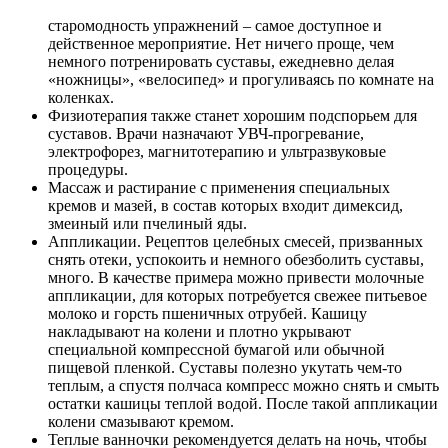
старомодность упражнений – самое доступное и
действенное мероприятие. Нет ничего проще, чем
немного потренировать суставы, ежедневно делая
«ножницы», «велосипед» и прогуливаясь по комнате на
коленках.
Физиотерапия также станет хорошим подспорьем для
суставов. Врачи назначают УВЧ-прогревание,
электрофорез, магнитотерапию и ультразвуковые
процедуры.
Массаж и растирание с применения специальных
кремов и мазей, в состав которых входит димексид,
змеиный или пчелиный яды.
Аппликации. Рецептов целебных смесей, призванных
снять отеки, успокоить и немного обезболить суставы,
много. В качестве примера можно привести молочные
аппликации, для которых потребуется свежее питьевое
молоко и горсть пшеничных отрубей. Кашицу
накладывают на колени и плотно укрывают
специальной компрессной бумагой или обычной
пищевой пленкой. Суставы полезно укутать чем-то
теплым, а спустя полчаса компресс можно снять и смыть
остатки кашицы теплой водой. После такой аппликации
колени смазывают кремом.
Теплые ванночки рекомендуется делать на ночь, чтобы