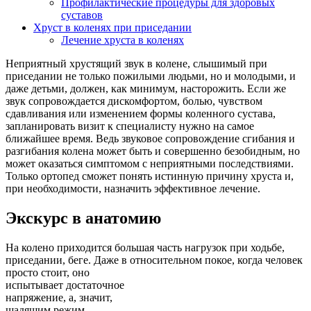
Профилактические процедуры для здоровых
суставов
Хруст в коленях при приседании
Лечение хруста в коленях
Неприятный хрустящий звук в колене, слышимый при
приседании не только пожилыми людьми, но и молодыми, и
даже детьми, должен, как минимум, насторожить. Если же
звук сопровождается дискомфортом, болью, чувством
сдавливания или изменением формы коленного сустава,
запланировать визит к специалисту нужно на самое
ближайшее время. Ведь звуковое сопровождение сгибания и
разгибания колена может быть и совершенно безобидным, но
может оказаться симптомом с неприятными последствиями.
Только ортопед сможет понять истинную причину хруста и,
при необходимости, назначить эффективное лечение.
Экскурс в анатомию
На колено приходится большая часть нагрузок при ходьбе,
приседании, беге. Даже в относительном покое,
когда человек
просто стоит, оно
испытывает достаточное
напряжение, а, значит,
щадящим режим