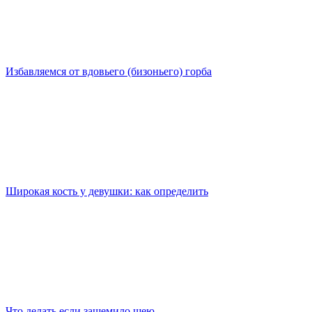
Избавляемся от вдовьего (бизоньего) горба
Широкая кость у девушки: как определить
Что делать если защемило шею