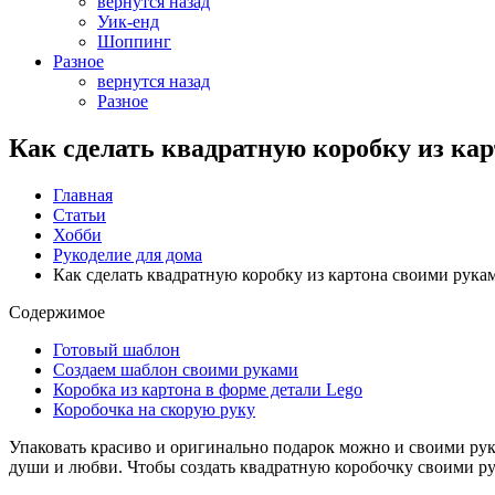
вернутся назад
Уик-енд
Шоппинг
Разное
вернутся назад
Разное
Как сделать квадратную коробку из ка
Главная
Статьи
Хобби
Рукоделие для дома
Как сделать квадратную коробку из картона своими рука
Содержимое
Готовый шаблон
Создаем шаблон своими руками
Коробка из картона в форме детали Lego
Коробочка на скорую руку
Упаковать красиво и оригинально подарок можно и своими рук
души и любви. Чтобы создать квадратную коробочку своими ру