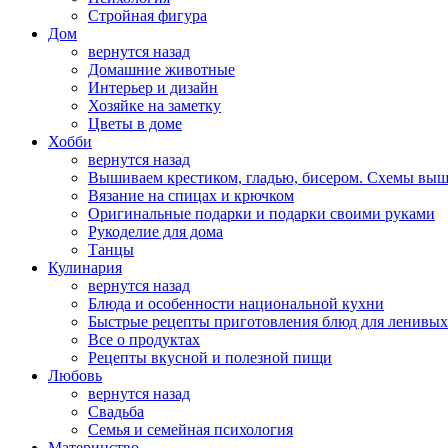
Стройная фигура
Дом
вернутся назад
Домашние животные
Интерьер и дизайн
Хозяйке на заметку
Цветы в доме
Хобби
вернутся назад
Вышиваем крестиком, гладью, бисером. Схемы вы
Вязание на спицах и крючком
Оригинальные подарки и подарки своими руками
Рукоделие для дома
Танцы
Кулинария
вернутся назад
Блюда и особенности национальной кухни
Быстрые рецепты приготовления блюд для ленивых
Все о продуктах
Рецепты вкусной и полезной пищи
Любовь
вернутся назад
Свадьба
Семья и семейная психология
Материнство