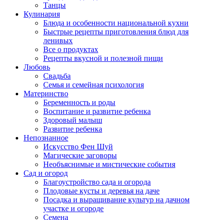
Танцы
Кулинария
Блюда и особенности национальной кухни
Быстрые рецепты приготовления блюд для
ленивых
Все о продуктах
Рецепты вкусной и полезной пищи
Любовь
Свадьба
Семья и семейная психология
Материнство
Беременность и роды
Воспитание и развитие ребенка
Здоровый малыш
Развитие ребенка
Непознанное
Искусство Фен Шуй
Магические заговоры
Необъяснимые и мистические события
Сад и огород
Благоустройство сада и огорода
Плодовые кусты и деревья на даче
Посадка и выращивание культур на дачном
участке и огороде
Семена