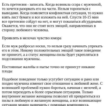
Есть претензия - записать. Когда возникла ссора с мужчиной,
то хочется разорвать его на части. Нельзя торопиться с
выводами. Когда появляется конфликтная ситуация, то нужно
взять лист бумаги и все изложить на ней. Спустя 10-15 мин
все претензии сойдут на нет, и могут показаться абсурдными.
Окажется, что они не стоят всех эмоций, направленных в
сторону любимого человека.
Проявлять в мелочах чувство юмора
Если муж разбросал носки, то нельзя сразу начинать упрекать
его в этом. Никому положительных эмоций такое поведение
не принесет, а а статус женщины-пилы будет укрепляться в
подсознании мужчины.
Постоянные жалобы и нытье точно не принесут никакие
плоды
Подобное поведение только усугубит ситуацию и рано или
поздно мужчина изменит свое отношение к любимой жене. С
возникшей проблемой нужно бороться, начиная с мелочей, а
потом переходить к более серьезным ситуациям. Только
внутреннее желание женщины позволит ей превратиться из
пилы в любимую и желанную женщины, а все возникающие
ситуации можно разрешить с помощью компромисса.