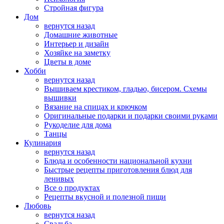
Стройная фигура
Дом
вернутся назад
Домашние животные
Интерьер и дизайн
Хозяйке на заметку
Цветы в доме
Хобби
вернутся назад
Вышиваем крестиком, гладью, бисером. Схемы
вышивки
Вязание на спицах и крючком
Оригинальные подарки и подарки своими руками
Рукоделие для дома
Танцы
Кулинария
вернутся назад
Блюда и особенности национальной кухни
Быстрые рецепты приготовления блюд для
ленивых
Все о продуктах
Рецепты вкусной и полезной пищи
Любовь
вернутся назад
Свадьба