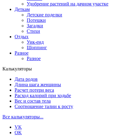
Удобрение растений на дачном участке
Деткам
Детские поделки
Потешки
Загадки
Стихи
Отдых
Уик-енд
Шоппинг
Разное
Разное
Калькуляторы
Дата родов
Длина шага женщины
Расчет потери веса
Расход калорий при ходьбе
Вес и состав тела
Соотношение талии к росту
Все калькуляторы...
VK
OK