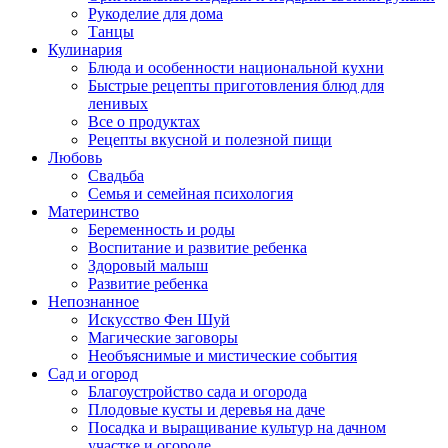
Рукоделие для дома
Танцы
Кулинария
Блюда и особенности национальной кухни
Быстрые рецепты приготовления блюд для
ленивых
Все о продуктах
Рецепты вкусной и полезной пищи
Любовь
Свадьба
Семья и семейная психология
Материнство
Беременность и роды
Воспитание и развитие ребенка
Здоровый малыш
Развитие ребенка
Непознанное
Искусство Фен Шуй
Магические заговоры
Необъяснимые и мистические события
Сад и огород
Благоустройство сада и огорода
Плодовые кусты и деревья на даче
Посадка и выращивание культур на дачном
участке и огороде