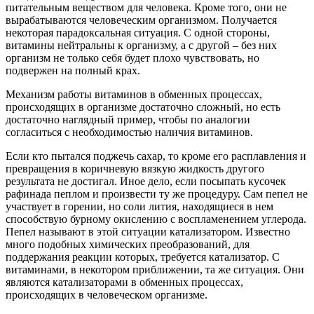
питательным веществом для человека. Кроме того, они не
вырабатываются человеческим организмом. Получается
некоторая парадоксальная ситуация. С одной стороны,
витамины нейтральны к организму, а с другой – без них
организм не только себя будет плохо чувствовать, но
подвержен на полный крах.
Механизм работы витаминов в обменных процессах,
происходящих в организме достаточно сложный, но есть
достаточно наглядный пример, чтобы по аналогии
согласиться с необходимостью наличия витаминов.
Если кто пытался поджечь сахар, то кроме его расплавления и
превращения в коричневую вязкую жидкость другого
результата не достигал. Иное дело, если посыпать кусочек
рафинада пеплом и произвести ту же процедуру. Сам пепел не
участвует в горении, но соли лития, находящиеся в нем
способствую бурному окислению с воспламенением углерода.
Пепел называют в этой ситуации катализатором. Известно
много подобных химических преобразований, для
поддержания реакции которых, требуется катализатор. С
витаминами, в некотором приближении, та же ситуация. Они
являются катализаторами в обменных процессах,
происходящих в человеческом организме.