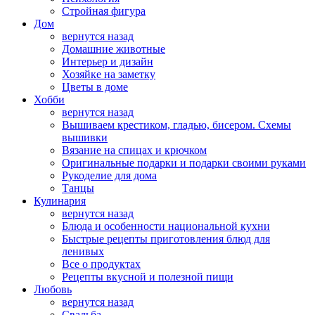
Стройная фигура
Дом
вернутся назад
Домашние животные
Интерьер и дизайн
Хозяйке на заметку
Цветы в доме
Хобби
вернутся назад
Вышиваем крестиком, гладью, бисером. Схемы
вышивки
Вязание на спицах и крючком
Оригинальные подарки и подарки своими руками
Рукоделие для дома
Танцы
Кулинария
вернутся назад
Блюда и особенности национальной кухни
Быстрые рецепты приготовления блюд для
ленивых
Все о продуктах
Рецепты вкусной и полезной пищи
Любовь
вернутся назад
Свадьба