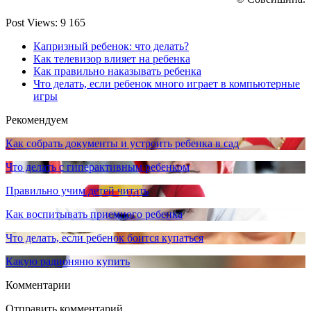
Post Views:
9 165
Капризный ребенок: что делать?
Как телевизор влияет на ребенка
Как правильно наказывать ребенка
Что делать, если ребенок много играет в компьютерные
игры
Рекомендуем
Как собрать документы и устроить ребенка в сад
Что делать с гиперактивным ребенком
Правильно учим детей читать
Как воспитывать приемного ребенка
Что делать, если ребенок боится купаться
Какую радионяню купить
Комментарии
Отправить комментарий