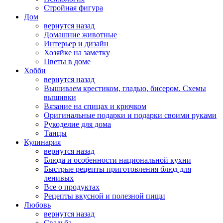
Стройная фигура
Дом
вернутся назад
Домашние животные
Интерьер и дизайн
Хозяйке на заметку
Цветы в доме
Хобби
вернутся назад
Вышиваем крестиком, гладью, бисером. Схемы
вышивки
Вязание на спицах и крючком
Оригинальные подарки и подарки своими руками
Рукоделие для дома
Танцы
Кулинария
вернутся назад
Блюда и особенности национальной кухни
Быстрые рецепты приготовления блюд для
ленивых
Все о продуктах
Рецепты вкусной и полезной пищи
Любовь
вернутся назад
Свадьба