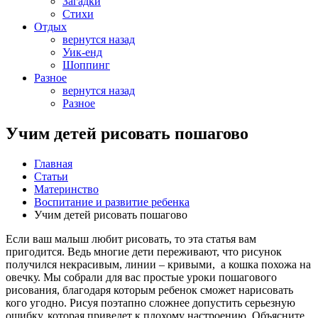
Загадки
Стихи
Отдых
вернутся назад
Уик-енд
Шоппинг
Разное
вернутся назад
Разное
Учим детей рисовать пошагово
Главная
Статьи
Материнство
Воспитание и развитие ребенка
Учим детей рисовать пошагово
Если ваш малыш любит рисовать, то эта статья вам
пригодится. Ведь многие дети переживают, что рисунок
получился некрасивым, линии – кривыми, а кошка похожа на
овечку. Мы собрали для вас простые уроки пошагового
рисования, благодаря которым ребенок сможет нарисовать
кого угодно. Рисуя поэтапно сложнее допустить серьезную
ошибку, которая приведет к плохому настроению. Объясните