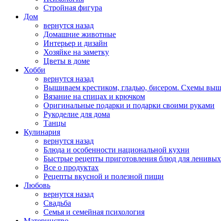
Стройная фигура
Дом
вернутся назад
Домашние животные
Интерьер и дизайн
Хозяйке на заметку
Цветы в доме
Хобби
вернутся назад
Вышиваем крестиком, гладью, бисером. Схемы вы
Вязание на спицах и крючком
Оригинальные подарки и подарки своими руками
Рукоделие для дома
Танцы
Кулинария
вернутся назад
Блюда и особенности национальной кухни
Быстрые рецепты приготовления блюд для ленивых
Все о продуктах
Рецепты вкусной и полезной пищи
Любовь
вернутся назад
Свадьба
Семья и семейная психология
Материнство