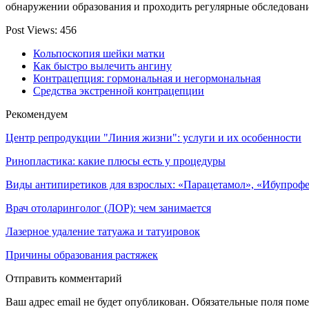
обнаружении образования и проходить регулярные обследован
Post Views:
456
Кольпоскопия шейки матки
Как быстро вылечить ангину
Контрацепция: гормональная и негормональная
Средства экстренной контрацепции
Рекомендуем
Центр репродукции "Линия жизни": услуги и их особенности
Ринопластика: какие плюсы есть у процедуры
Виды антипиретиков для взрослых: «Парацетамол», «Ибупрофе
Врач отоларинголог (ЛОР): чем занимается
Лазерное удаление татуажа и татуировок
Причины образования растяжек
Отправить комментарий
Ваш адрес email не будет опубликован.
Обязательные поля пом