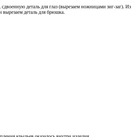
 сдвоенную деталь для глаз (вырезаем ножницами зиг-заг). Из
и вырезаем деталь для брюшка.
пления крыльев оказалось внутри изделия.