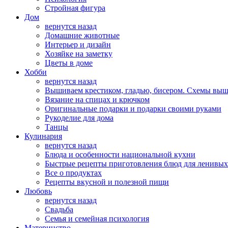
Стройная фигура
Дом
вернутся назад
Домашние животные
Интерьер и дизайн
Хозяйке на заметку
Цветы в доме
Хобби
вернутся назад
Вышиваем крестиком, гладью, бисером. Схемы вы
Вязание на спицах и крючком
Оригинальные подарки и подарки своими руками
Рукоделие для дома
Танцы
Кулинария
вернутся назад
Блюда и особенности национальной кухни
Быстрые рецепты приготовления блюд для ленивых
Все о продуктах
Рецепты вкусной и полезной пищи
Любовь
вернутся назад
Свадьба
Семья и семейная психология
Материнство