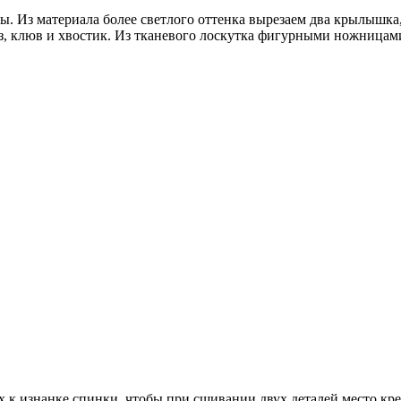
ы. Из материала более светлого оттенка вырезаем два крылышка,
лаз, клюв и хвостик. Из тканевого лоскутка фигурными ножницам
 к изнанке спинки, чтобы при сшивании двух деталей место кре