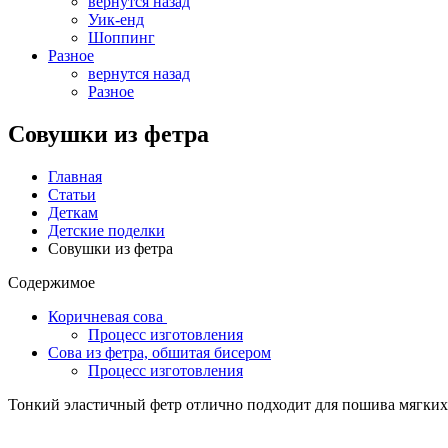
вернутся назад
Уик-енд
Шоппинг
Разное
вернутся назад
Разное
Совушки из фетра
Главная
Статьи
Деткам
Детские поделки
Совушки из фетра
Содержимое
Коричневая сова
Процесс изготовления
Сова из фетра, обшитая бисером
Процесс изготовления
Тонкий эластичный фетр отлично подходит для пошива мягких