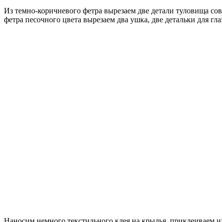
Из темно-коричневого фетра вырезаем две детали туловища сов
фетра песочного цвета вырезаем два ушка, две детальки для г
Наносим немного текстильного клея на крылья, приклеиваем их