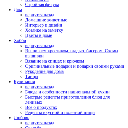
Стройная фигура
Дом
вернутся назад
Домашние животные
Интерьер и дизайн
Хозяйке на заметку
Цветы в доме
Хобби
вернутся назад
Вышиваем крестиком, гладью, бисером. Схемы
вышивки
Вязание на спицах и крючком
Оригинальные подарки и подарки своими руками
Рукоделие для дома
Танцы
Кулинария
вернутся назад
Блюда и особенности национальной кухни
Быстрые рецепты приготовления блюд для
ленивых
Все о продуктах
Рецепты вкусной и полезной пищи
Любовь
вернутся назад
Свадьба