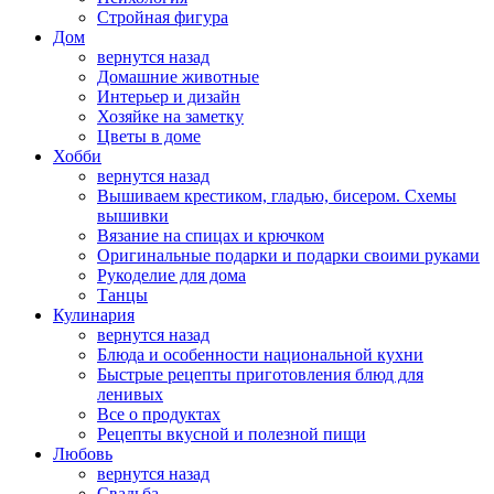
Стройная фигура
Дом
вернутся назад
Домашние животные
Интерьер и дизайн
Хозяйке на заметку
Цветы в доме
Хобби
вернутся назад
Вышиваем крестиком, гладью, бисером. Схемы
вышивки
Вязание на спицах и крючком
Оригинальные подарки и подарки своими руками
Рукоделие для дома
Танцы
Кулинария
вернутся назад
Блюда и особенности национальной кухни
Быстрые рецепты приготовления блюд для
ленивых
Все о продуктах
Рецепты вкусной и полезной пищи
Любовь
вернутся назад
Свадьба