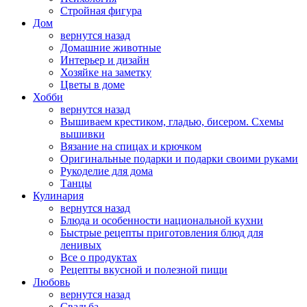
Стройная фигура
Дом
вернутся назад
Домашние животные
Интерьер и дизайн
Хозяйке на заметку
Цветы в доме
Хобби
вернутся назад
Вышиваем крестиком, гладью, бисером. Схемы
вышивки
Вязание на спицах и крючком
Оригинальные подарки и подарки своими руками
Рукоделие для дома
Танцы
Кулинария
вернутся назад
Блюда и особенности национальной кухни
Быстрые рецепты приготовления блюд для
ленивых
Все о продуктах
Рецепты вкусной и полезной пищи
Любовь
вернутся назад
Свадьба