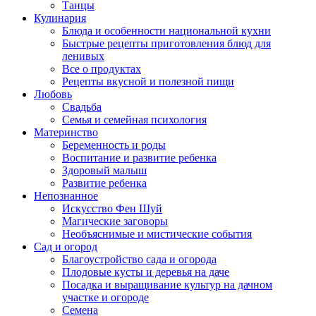
Танцы
Кулинария
Блюда и особенности национальной кухни
Быстрые рецепты приготовления блюд для
ленивых
Все о продуктах
Рецепты вкусной и полезной пищи
Любовь
Свадьба
Семья и семейная психология
Материнство
Беременность и роды
Воспитание и развитие ребенка
Здоровый малыш
Развитие ребенка
Непознанное
Искусство Фен Шуй
Магические заговоры
Необъяснимые и мистические события
Сад и огород
Благоустройство сада и огорода
Плодовые кусты и деревья на даче
Посадка и выращивание культур на дачном
участке и огороде
Семена