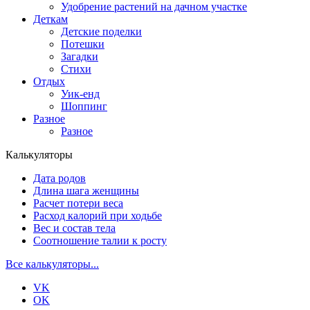
Удобрение растений на дачном участке
Деткам
Детские поделки
Потешки
Загадки
Стихи
Отдых
Уик-енд
Шоппинг
Разное
Разное
Калькуляторы
Дата родов
Длина шага женщины
Расчет потери веса
Расход калорий при ходьбе
Вес и состав тела
Соотношение талии к росту
Все калькуляторы...
VK
OK