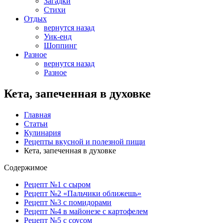
Загадки
Стихи
Отдых
вернутся назад
Уик-енд
Шоппинг
Разное
вернутся назад
Разное
Кета, запеченная в духовке
Главная
Статьи
Кулинария
Рецепты вкусной и полезной пищи
Кета, запеченная в духовке
Содержимое
Рецепт №1 с сыром
Рецепт №2 «Пальчики оближешь»
Рецепт №3 с помидорами
Рецепт №4 в майонезе с картофелем
Рецепт №5 с соусом