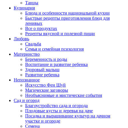
Танцы
Кулинария
Блюда и особенности национальной кухни
Быстрые рецепты приготовления блюд для
ленивых
Все о продуктах
Рецепты вкусной и полезной пищи
Любовь
Свадьба
Семья и семейная психология
Материнство
Беременность и роды
Воспитание и развитие ребенка
Здоровый малыш
Развитие ребенка
Непознанное
Искусство Фен Шуй
Магические заговоры
Необъяснимые и мистические события
Сад и огород
Благоустройство сада и огорода
Плодовые кусты и деревья на даче
Посадка и выращивание культур на дачном
участке и огороде
Семена