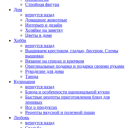
Стройная фигура
Дом
вернутся назад
Домашние животные
Интерьер и дизайн
Хозяйке на заметку
Цветы в доме
Хобби
вернутся назад
Вышиваем крестиком, гладью, бисером. Схемы
вышивки
Вязание на спицах и крючком
Оригинальные подарки и подарки своими руками
Рукоделие для дома
Танцы
Кулинария
вернутся назад
Блюда и особенности национальной кухни
Быстрые рецепты приготовления блюд для
ленивых
Все о продуктах
Рецепты вкусной и полезной пищи
Любовь
вернутся назад
Свадьба