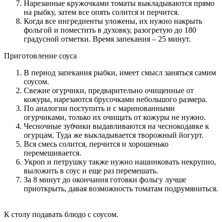
Нарезанные кружочками томаты выкладываются прямо
на рыбку, затем все опять солится и перчится.
Когда все ингредиенты уложены, их нужно накрыть
фольгой и поместить в духовку, разогретую до 180
градусной отметки. Время запекания – 25 минут.
Приготовление соуса
В период запекания рыбки, имеет смысл заняться самим
соусом.
Свежие огурчики, предварительно очищенные от
кожуры, нарезаются брусочками небольшого размера.
По аналогии поступить и с маринованными
огурчиками, только их очищать от кожуры не нужно.
Чесночные зубчики выдавливаются на чеснокодавке к
огурцам. Туда же выкладывается творожный йогурт.
Вся смесь солится, перчится и хорошенько
перемешивается.
Укроп и петрушку также нужно нашинковать некрупно,
выложить в соус и еще раз перемешать.
За 8 минут до окончания готовки фольгу лучше
приоткрыть, давая возможность томатам подрумяниться.
К столу подавать блюдо с соусом.