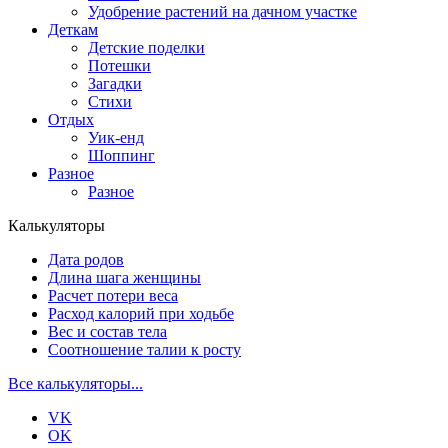
Удобрение растений на дачном участке
Деткам
Детские поделки
Потешки
Загадки
Стихи
Отдых
Уик-енд
Шоппинг
Разное
Разное
Калькуляторы
Дата родов
Длина шага женщины
Расчет потери веса
Расход калорий при ходьбе
Вес и состав тела
Соотношение талии к росту
Все калькуляторы...
VK
OK