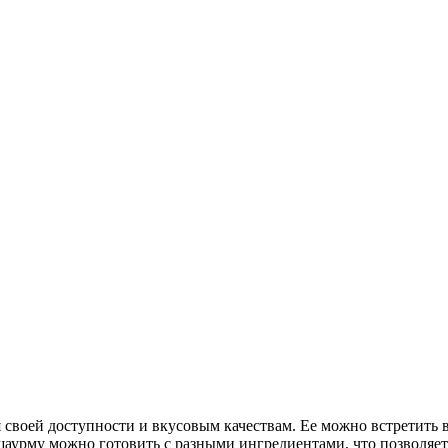
своей доступности и вкусовым качествам. Ее можно встретить в
шаурму можно готовить с разными ингредиентами, что позволяет