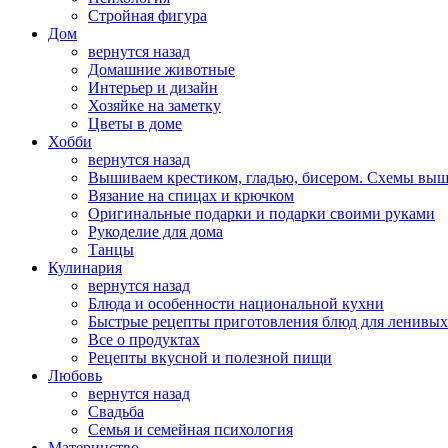
Стройная фигура
Дом
вернутся назад
Домашние животные
Интерьер и дизайн
Хозяйке на заметку
Цветы в доме
Хобби
вернутся назад
Вышиваем крестиком, гладью, бисером. Схемы вы
Вязание на спицах и крючком
Оригинальные подарки и подарки своими руками
Рукоделие для дома
Танцы
Кулинария
вернутся назад
Блюда и особенности национальной кухни
Быстрые рецепты приготовления блюд для ленивых
Все о продуктах
Рецепты вкусной и полезной пищи
Любовь
вернутся назад
Свадьба
Семья и семейная психология
Материнство