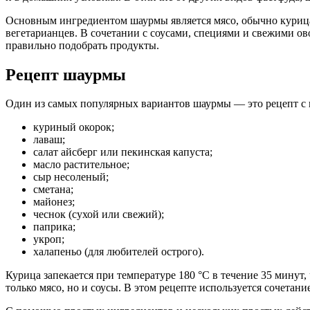
Основным ингредиентом шаурмы является мясо, обычно курица 
вегетарианцев. В сочетании с соусами, специями и свежими о
правильно подобрать продукты.
Рецепт шаурмы
Один из самых популярных вариантов шаурмы — это рецепт с к
куриный окорок;
лаваш;
салат айсберг или пекинская капуста;
масло растительное;
сыр несоленый;
сметана;
майонез;
чеснок (сухой или свежий);
паприка;
укроп;
халапеньо (для любителей острого).
Курица запекается при температуре 180 °C в течение 35 минут
только мясо, но и соусы. В этом рецепте используется сочетан