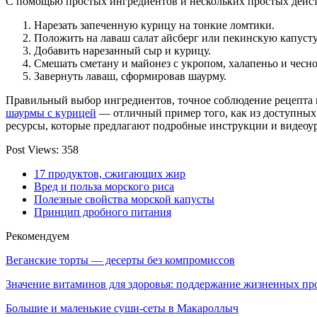
С помощью простых ингредиентов и нескольких простых дейст
Нарезать запеченную курицу на тонкие ломтики.
Положить на лаваш салат айсберг или пекинскую капусту
Добавить нарезанный сыр и курицу.
Смешать сметану и майонез с укропом, халапеньо и чесн
Завернуть лаваш, сформировав шаурму.
Правильный выбор ингредиентов, точное соблюдение рецепта 
шаурмы с курицей
— отличный пример того, как из доступных 
ресурсы, которые предлагают подробные инструкции и видеоу
Post Views:
358
17 продуктов, сжигающих жир
Вред и польза морского риса
Полезные свойства морской капусты
Принцип дробного питания
Рекомендуем
Веганские торты — десерты без компромиссов
Значение витаминов для здоровья: поддержание жизненных пр
Большие и маленькие суши-сеты в Макароллыч