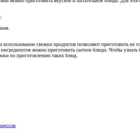
вий можно приготовить вкусное и питательное блюдо. Для этог
.
оком.
и использование свежих продуктов позволяют приготовить не т
ингредиентов можно приготовить сытное блюдо. Чтобы узнать б
роки по приготовлению таких блюд.
оцессов